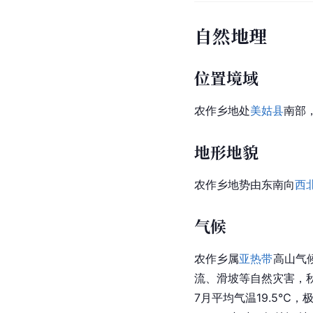
自然地理
位置境域
农作乡地处
美姑县
南部
地形地貌
农作乡地势由东南向
西
气候
农作乡属
亚热带
高山气
流、滑坡等自然灾害，秋
7月平均气温19.5℃，