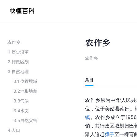
农作乡
农作乡
1
历史沿革
农作乡
2
行政区划
3
自然地理
条目
3.1
位置境域
3.2
地形地貌
农作乡原为中华人民共
3.3
气候
位，位于美姑县南部。
3.4
水文
镇
。农作乡成立于195
3.5
自然灾害
销，其行政区域划归巴
4
人口
猎人追赶
獐子
至一棵弯