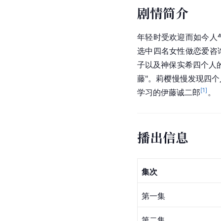
剧情简介
年轻时受欢迎而如今人
选中四名女性做恋爱咨
子以及神保实希四个人
藤"。莉樱慢慢发现四个
[
1
]
学习的伊藤诚二郎
。
播出信息
集次
第一集
第二集