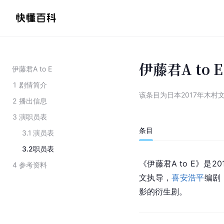
伊藤君A to E
伊藤君A to E
1
剧情简介
该条目为
日本2017年木村
2
播出信息
3
演职员表
条目
3.1
演员表
3.2
职员表
《伊藤君A to E》是20
4
参考资料
文执导，
喜安浩平
编剧
影的衍生剧。