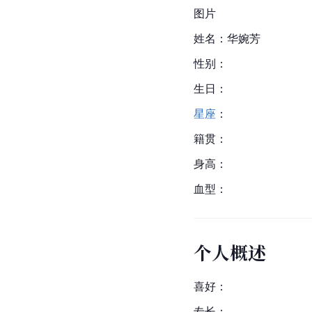
图片
姓名：华婉芳
性别：
生日：
星座
：
籍贯：
身高：
血型：
个人概述
喜好：
专长：