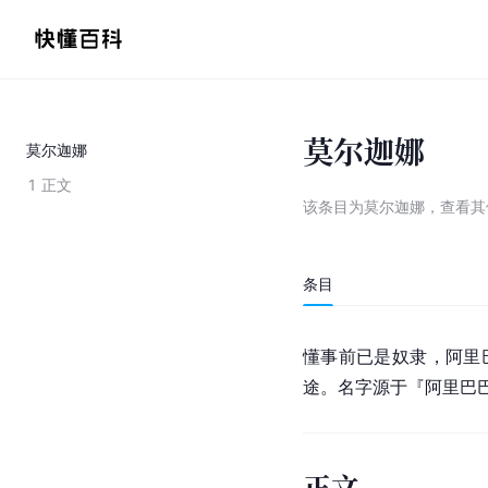
莫尔迦娜
莫尔迦娜
1
正文
该条目为
莫尔迦娜
，
查看
其
条目
懂事前已是奴隶，阿里
途。名字源于『阿里巴
正文