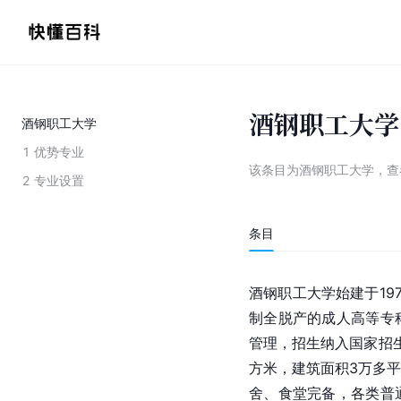
酒钢职工大学
酒钢职工大学
1
优势专业
该条目为
酒钢职工大学
，
查
2
专业设置
条目
酒钢职工大学始建于19
制全脱产的成人高等专
管理，招生纳入国家招生
方米，建筑面积3万多
舍、食堂完备，各类普