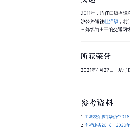
2011年，坑仔口镇有
沙公路通往
桂洋镇
，村
三郊线为主干的交通网
所获荣誉
2021年4月27日，坑仔
参
考
资
料
1.
我校荣膺“福建省2018
2.
福建省2018—202