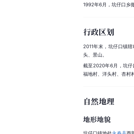
1992年6月，坑仔口乡
行政区划
2011年末，坑仔口镇
头、景山。
截至2020年6月，坑
福地村、洋头村、杏村
自然地理
地形地貌
坑仔口镇地处
永春县
西