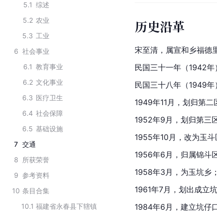
5.1
综述
5.2
农业
历史沿革
5.3
工业
宋至清，属宣和乡福德
6
社会事业
6.1
教育事业
民国三十一年（1942
6.2
文化事业
民国三十八年（1949
6.3
医疗卫生
1949年11月，划归第二
6.4
社会保障
1952年9月，划归第三
6.5
基础设施
1955年10月，改为玉
7
交通
1956年6月，归属锦斗
8
所获荣誉
1958年3月，为玉坑乡
9
参考资料
1961年7月，划出成立
10
条目合集
10.1
福建省永春县下辖镇
1984年6月，建立坑仔