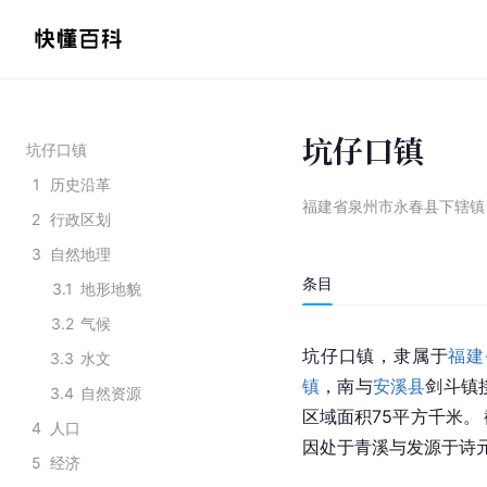
坑仔口镇
坑仔口镇
1
历史沿革
福建省泉州市永春县下辖镇
2
行政区划
3
自然地理
条目
3.1
地形地貌
3.2
气候
坑仔口镇，隶属于
福建
3.3
水文
镇
，南与
安溪县
剑斗镇
3.4
自然资源
区域面积75平方千米。
4
人口
因处于青溪与发源于诗
5
经济