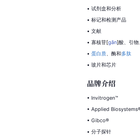
• 试剂盒和分析
• 标记和检测产品
• 文献
• 寡核
苷
[
gān
]
酸、引物
• 
蛋白质
、酶和
多肽
• 玻片和芯片
品牌介绍
• Invitrogen™
• Applied Biosystems
• Gibco®
• 分子探针