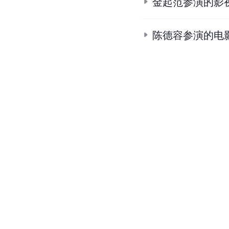
2.
喜剧《泡菜爱上小龙虾
3.
泡菜爱上小龙虾
.
豆瓣
4.
福州新闻网.
《泡菜爱上
条
目
合
集
金起范主演的影
金起范参演的影
陈德容参演的电