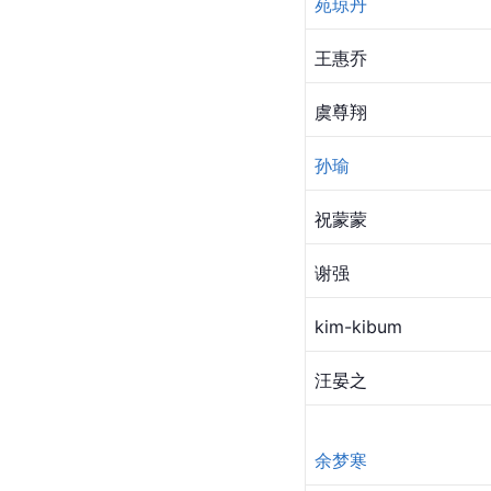
陈德容
苑琼丹
王惠乔
虞尊翔