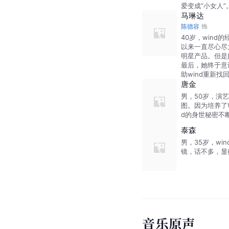
爱变成“小女人”
马琳达
陈德容
饰
40岁，wind
以来一直尽心尽力
明星产品。但是她
最后，她终于意
助wind重新找
唐金
男，50岁，演
图。因为培养了W
d的身世秘密不
泰森
男，35岁，w
镜，话不多，显
音乐原声