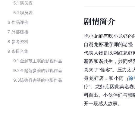
5.1
演员表
5.2
职员表
剧情简介
6
作品评价
7
外部链接
吃小龙虾有吃小龙虾的
8
参考资料
自诩龙虾理疗师的老怪
9
条目合集
代表人物是以网红龙虾
9.1
金起范主演的影视作品
新派和谐共生，共同经
真来了“怪客”。压力太大
9.2
金起范参演的影视作品
身龙虾店，和小雨
（
徐
9.3
陈德容参演的电影作品
疗”。龙虾店因此莫名
料百出。小伙伴们与黑暗
开一段感人故事。