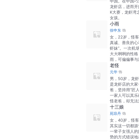
中国。在中国巧
龙虾店，进而开
K大赛，龙虾湾
女孩。
小雨
徐申东
饰
女，22岁，怪
真诚、善良的心
虾妹”。一次机
大大咧咧的性格
雨，可偏偏事与
老怪
元华
饰
男，50岁，龙
是龙虾店的大家
爸，坚持用“匠
一家人可以其乐
怪老爸，却无法
十三娘
苑琼丹
饰
女，40岁，怪
其实这一切都源
一辈子女强人的
势的方式错误地