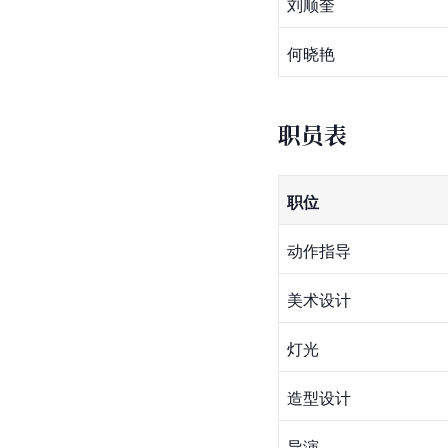
纪兆辉
吴小丹
张艺耀
王坤
刘顺奎
何晓艳