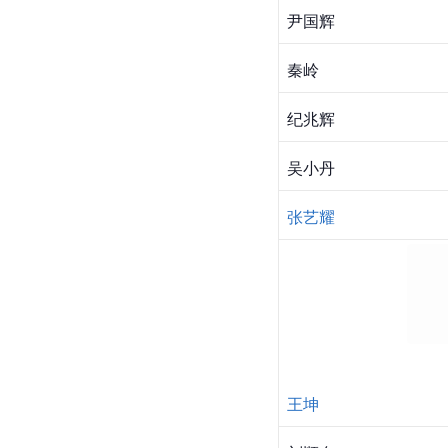
孙瑜
祝蒙蒙
谢强
kim-kibum
汪晏之
余梦寒
尹国辉
秦岭