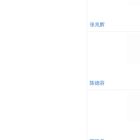
元华
张兆辉