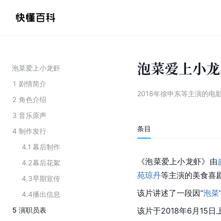
泡菜爱上小龙
泡菜爱上小龙虾
1
剧情简介
2018年徐申东等主演的电
2
角色介绍
3
音乐原声
条目
4
制作发行
4.1
幕后制作
《泡菜爱上小龙虾》由
4.2
幕后花絮
苑琼丹
等主演的美食喜
4.3
早期宣传
该片讲述了一段因“
泡菜
4.4
播出信息
5
演职员表
该片于2018年6月15日