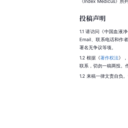
《Index Medic
投稿声明
1.1 请访问《中国血
Email、联系电话
署名无争议等项。
1.2 根据《
著作权法
》，
联系，切勿一稿两投。
1.2 来稿一律文责自