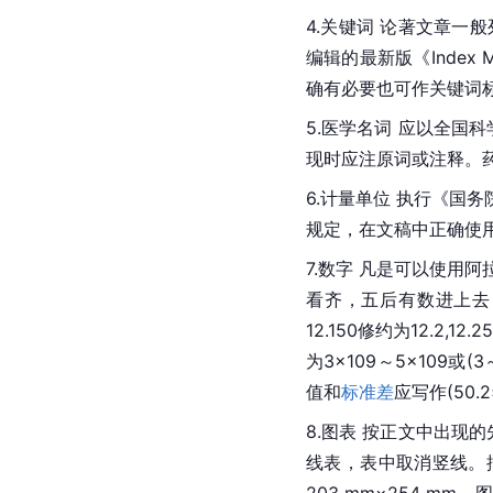
4.关键词 论著文章一
编辑的最新版《Index M
确有必要也可作关键词
5.医学名词 应以全国
现时应注原词或注释。药
6.计量单位 执行《国务
规定，在文稿中正确使
7.数字 凡是可以使用
看齐，五后有数进上去，尾
12.150修约为12.2,
为3×109～5×109或
值和
标准差
应写作(50.
8.图表 按正文中出现
线表，表中取消竖线。插
203 mm×254 