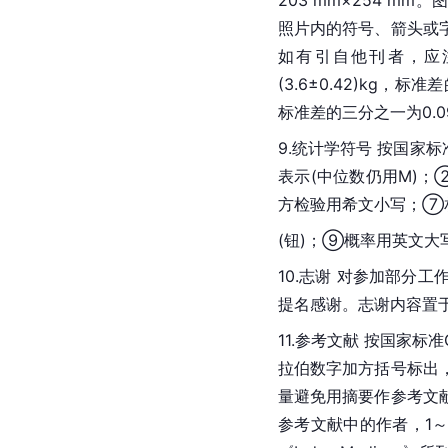
照片内的符号、箭头或
如有引自他刊者，应
(3.6±0.42)kg，标准
标准差的三分之一为0.0
9.
统计学
符号 按国家标
表示(中位数仍用M)；
方检验用希文小写；⑦
(钮)；⑨概率用英文大
10.志谢 对参加部
提名感谢。志谢内容置
11.参考文献 按国家标准GB
拉伯数字加方括号标出
量避免用摘要作参考文
参考文献中的作者，1～3