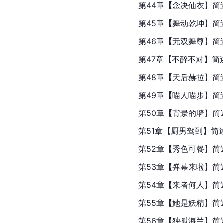
第44章
【
念决仙衣】简
第45章
【
舞动乾坤】简
第46章
【
无双舞尊】简
第47章
【
不醉不对】简
第48章
【
天后
赫拉
】简
第49章
【
喵人喵步】简
第50章
【
背景的墙】简
第51章
【
厨男驾到】简
第52章
【
秀色可餐】简
第53章
【
弹幕来啦】简
第54章
【
来者何人】简
第55章
【
她是妖精】简
第56章
【
独孤海兰】简