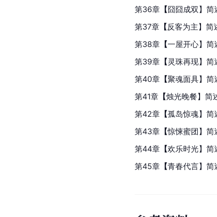
第36章
【
囧囧成双】简
第37章
【
反客为主】简
第38章
【
一屋开心】简
第39章
【
灵珠再现】简
第40章
【
聚魂面具】简
第41章
【
烛光晚餐】简
第42章
【
孤岛惊魂
】简
第43章
【
惊悚蜜团】简
第44章
【
欢乐时光】简
第45章
【
青春代言】简