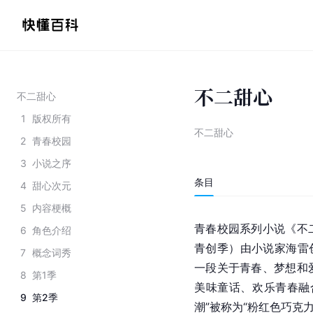
不二甜心
不二甜心
1
版权所有
不二甜心
2
青春校园
3
小说之序
条目
4
甜心次元
5
内容梗概
青春校园系列小说《不
6
角色介绍
青创季）由小说家海雷
7
概念词秀
一段关于青春、梦想和
8
第1季
美味童话、欢乐青春融
9
第2季
潮”被称为“粉红色巧克力