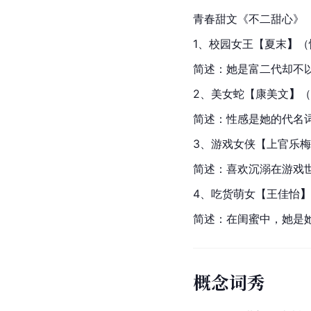
青春甜文《不二甜心》【
1、校园女王【夏末
】
（
简述：她是富二代却不以
2、美女蛇【康美文
】
（
简述：性感是她的代名词
3、游戏女侠【上官乐梅
简述：喜欢沉溺在游戏
4、吃货萌女【王佳怡
】
简述：在闺蜜中，她是
概念词秀