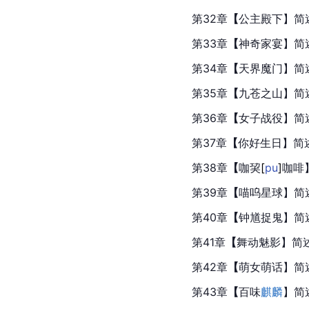
第32章
【
公主殿下】简
第33章
【
神奇家宴】简
第34章
【
天界魔门】简
第35章
【
九苍之山】简
第36章
【
女子战役】简
第37章
【
你好生日】简
第38章
【
咖
巭
[
pu
]
咖啡
第39章
【
喵呜星球】简
第40章
【
钟馗捉鬼】简
第41章
【
舞动魅影】简
第42章
【
萌女萌话】简
第43章
【
百味
麒麟
】简