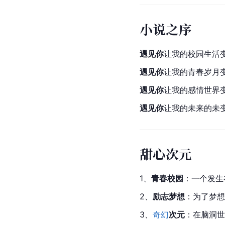
小说之序
遇见你
让我的校园生活变
遇见你
让我的青春岁月变
遇见你
让我的感情世界变
遇见你
让我的未来的未变
甜心次元
1、
青春校园
：一个发生
2、
励志梦想
：为了梦想
3、
奇幻
次元
：在脑洞世