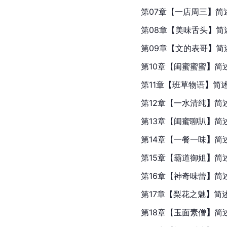
第07章【一店周三
】
简
第08章【美味舌头
】
简
第09章【文的表哥
】
简
第10章【闺蜜蜜蜜
】
简
第11章【班草物语
】
简
第12章【一水清纯
】
简
第13章【闺蜜聊趴
】
简
第14章【一餐一味
】
简
第15章【霸道御姐
】
简
第16章【神奇味蕾
】
简
第17章【梨花之魅
】
简
第18章【玉面素僧
】
简