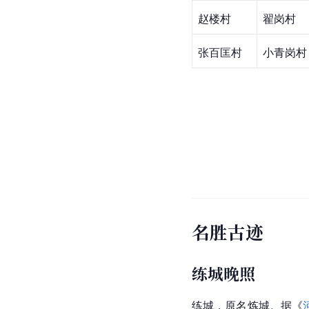
赵楼村
翟岗村
张百匡村
小青岗村
名胜古迹
练城晚照
练城，原名炼城。据《