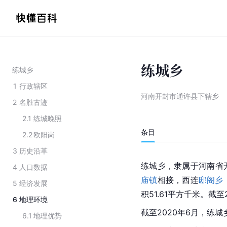
练城乡
练城乡
1
行政辖区
河南开封市通许县下辖乡
2
名胜古迹
2.1
练城晚照
条目
2.2
欧阳岗
3
历史沿革
练城乡，隶属于
河南省
4
人口数据
庙镇
相接，西连
邸阁乡
5
经济发展
积51.61平方千米。截至
6
地理环境
截至2020年6月，练
6.1
地理优势