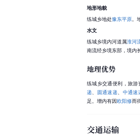
地形地貌
练城乡地处
豫东平原
。
水文
练城乡境内河道属
淮河
南流经乡境东部，境内
地理优势
练城乡交通便利，旅游
递
、
圆通速递
、
中通速
足。增内有因
欧阳修
而
交通运输