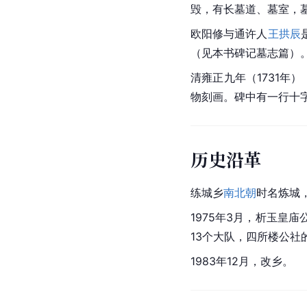
毁，有长墓道、墓室，
欧阳修与
通许
人
王拱辰
（见本书碑记墓志篇）
清雍正九年（1731年）
物刻画。碑中有一行十字
历史沿革
练城乡
南北朝
时名炼城
1975年3月，析玉
13个大队，四所楼公
1983年12月，改乡。