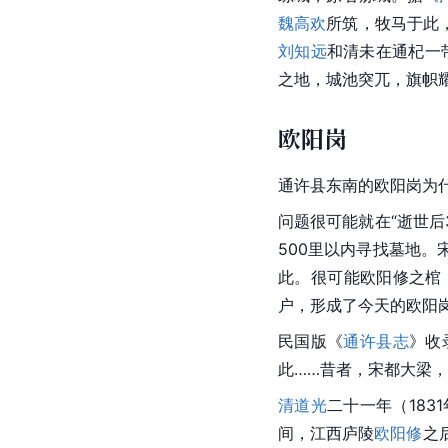
魏
高欢
所筑，牧马于此
刘知远
和清未在通杞一
之地，城池突兀，旗帜
欧阳岗
通许县东南的欧阳岗为
问题很可能就在“逝世后
500里以内寻找墓地
此。很可能欧阳修之棺
户，形成了今天的欧阳
民国版《
通许县志
》收
此……昔者，宋都大梁
清道光
二十一年（18
间，江西庐陵
欧阳修
之