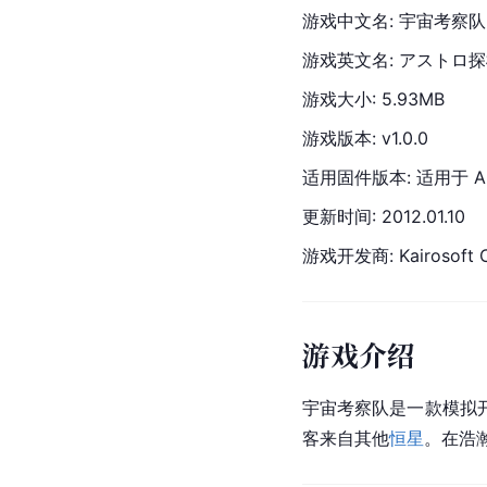
游戏中文名: 宇宙考察队
游戏英文名: アストロ探
游戏大小: 5.93MB
游戏版本: v1.0.0
适用固件版本: 适用于 And
更新时间: 
2012.
01.10
游戏开发商: 
Kairosoft
 
游戏介绍
宇宙考察队是一款模拟
客来自其他
恒星
。在浩瀚