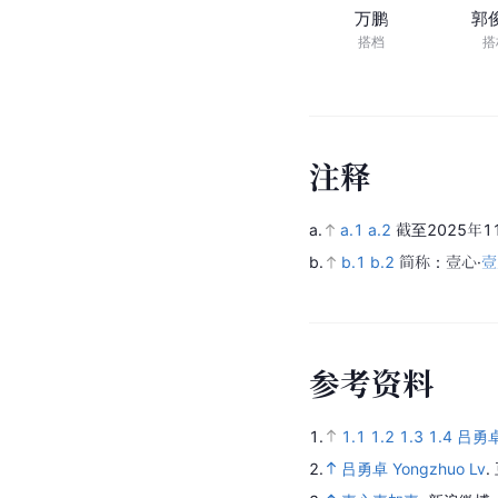
万鹏
郭
搭档
搭
注
释
a.
a.1
a.2
截至2025年1
b.
b.1
b.2
简称：壹心·
壹
参
考
资
料
1.
1.1
1.2
1.3
1.4
吕勇
2.
吕勇卓 Yongzhuo Lv
.