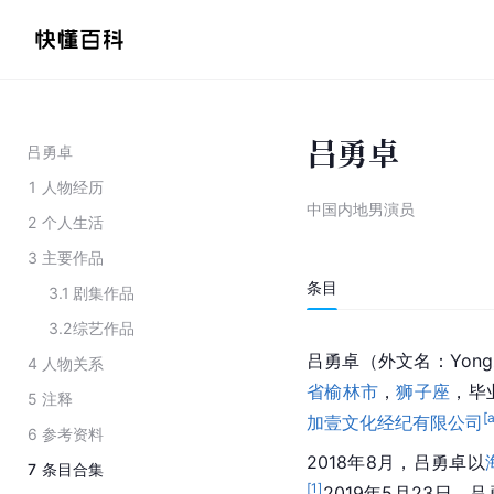
吕勇卓
吕勇卓
1
人物经历
中国内地男演员
2
个人生活
3
主要作品
条目
3.1
剧集作品
3.2
综艺作品
吕勇卓（外文名：Yong
4
人物关系
省榆林市
，
狮子座
，毕
5
注释
[
加壹文化经纪有限公司
6
参考资料
2018年8月，吕勇卓以
7
条目合集
[
1
]
2019年5月23日