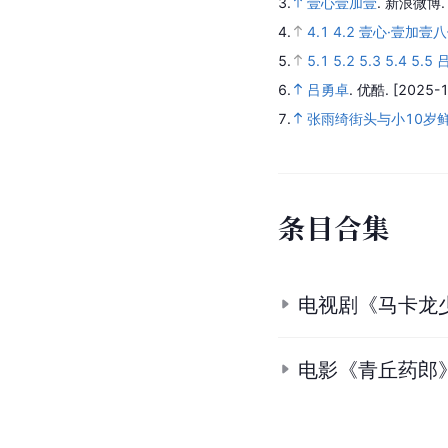
3.
壹心壹加壹
.
新浪微博
4.
4.1
4.2
壹心·壹加壹
5.
5.1
5.2
5.3
5.4
5.5
6.
吕勇卓
.
优酷.
[2025-1
7.
张雨绮街头与小10岁
条
目
合
集
电视剧《马卡龙
电影《青丘药郎