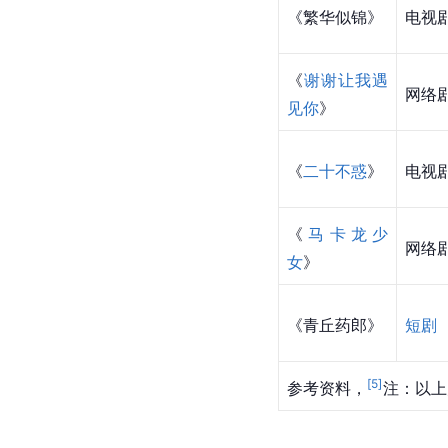
《繁华似锦》
电视
《
谢谢让我遇
网络
见你
》
《
二十不惑
》
电视
《
马卡龙少
网络
女
》
《青丘药郎》
短剧
[
5
]
参考资料，
注：以上