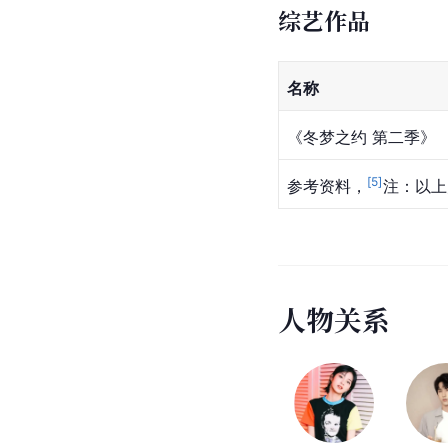
综艺作品
名称
《冬梦之约 第二季》
[
5
]
参考资料，
注：以上
人
物
关
系