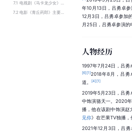
7.1
电视剧《马卡龙少女》的主要演员
年10月13日，吕勇卓
7.2
电影《青丘药郎》主要演职人员
12月3日，吕勇卓参加
月25日，吕勇卓参演的
人物经历
1997年7月24日，吕
[
6
]
[
1
]
2018年8月，吕
[
4
]
[
1
]
道。
2019年5月23日，吕
中饰演骆天一。2020
播，他在该剧中饰演赵大
见你
》在芒果TV独播，
2021年12月3日，