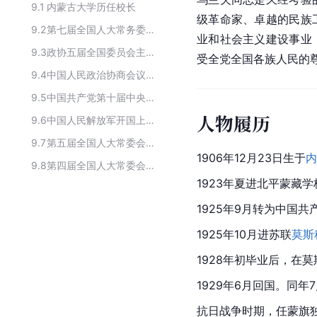
9.1
内蒙古大学历任校长
级革命家、卓越的民族
9.2
第七届全国人大常务委员会委员长/副委员长
业和社会主义建设事业
9.3
政协五届全国委员会主要领导人
受全党全国各族人民的
9.4
中国人民政治协商会议第五届全国委员会副主席
9.5
中国共产党第十届中央委员会委员
人物履历
9.6
中国人民解放军开国上将
9.7
第五届全国人大常委会领导
1906年12月23日生于
内
9.8
第四届全国人大常委会委员长及副委员长
1923年夏进北平蒙藏
1925年9月转为中国共
1925年10月进苏联
莫斯
1928年初毕业后，在
1929年6月回国。同
抗日战争时期，任蒙旗