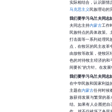
实际相结合，认识新情
马克思主义
民族理论的
我们要学习乌兰夫同志
夫同志主持
内蒙古
工作
民族特点
的具体政策。
打击面等一系列处理民
点，在牧区的民主改革
由放牧等政策，使牧区
色的对待牧主经济的和
间要长”的方针。在发
我们要学习乌兰夫同志
在中华民族和国家利益
主题在
内蒙古
任何时候
族获得发展与繁荣的基
结。如果有人企图把自
作，就不仅破坏了各民