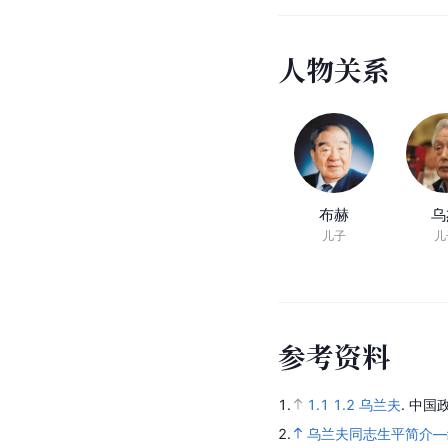
人物关系
布赫
乌
儿子
儿
参考资料
1.
1.1
1.2
乌兰夫
.
中国政
2.
乌兰夫同志生平简介—