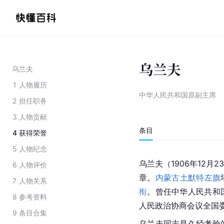
乌兰夫
乌兰夫
1
人物履历
中华人民共和国原副主席
2
担任职务
3
人物贡献
条目
4
获得荣誉
5
人物纪念
乌兰夫（1906年12月
6
人物评价
章。
内蒙古土默特左旗
7
人物关系
衔
。曾任中华人民共和
8
参考资料
人民政治协商会议全国
9
条目合集
乌兰夫同志是久经考验