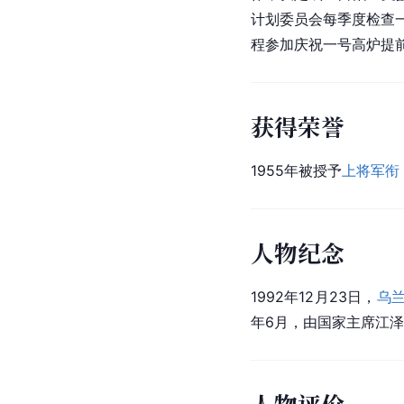
计划委员会每季度检查一
程参加庆祝一号高炉提
获得荣誉
1955年被授予
上将
军衔
人物纪念
1992年12月23日，
乌
年6月，由国家主席江
人物评价