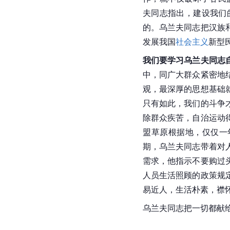
夫同志指出，建设
我们
的。乌兰夫同志把汉族
发展我国
社会主义
新型
我们要学习乌兰夫同志
中，同广大群众紧密地
观，最深厚的思想基础
只有如此，我们的斗争
除群众
疾苦
，自治运动
盟草原根据地，仅仅一
期，乌兰夫同志带着对
需求，他指示不要购过
人员生活照顾的政策规
易近人，生活朴素，襟
乌兰夫同志把一切都献