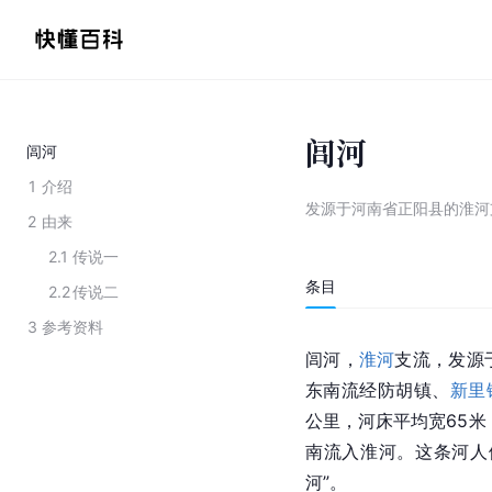
闾河
闾河
1
介绍
发源于河南省正阳县的淮河
2
由来
2.1
传说一
条目
2.2
传说二
3
参考资料
闾河，
淮河
支流，发源
东南流经防胡镇、
新里
公里，河床平均宽65米
南流入淮河。这条河人
河”。