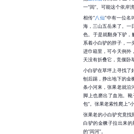
一“闾”。可能这个依岸
相传“
八仙
”中有一位名
海，三山五岳来了。一
色。于是就翻身下驴，
系着小白驴的脖子，一
进巾箱里，可今天例外
天没有折叠它，竞偃卧
小白驴在草坪上寻找了
刨后踢，挣出地下的金
条小河来，
张果老
就沿
脚上也磨出了血泡。靴
包”。张果老索性爬上“
张果老
的小白驴究竟找
白驴的金橛子拉出来的
的“闾河”。