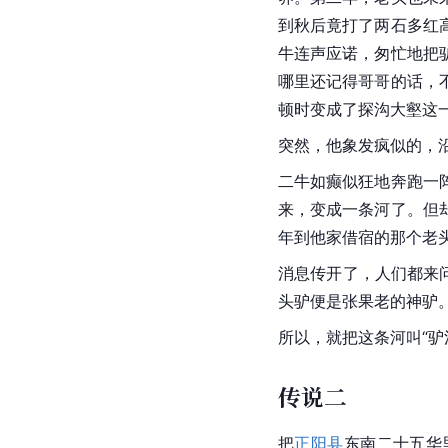
到秋后竟打了两石多红
牛连声应诺，匆忙地把
哪里还记得哥哥的话，
顿时变成了探沟大壑这
突然，他象发疯似的，沿
二牛如癫似狂地奔跑一
来，变成一条河了。但
年到他家借宿的那个老
消息传开了，人们都来
头驴便是
张果老
的神驴
所以，就把这条河叫“驴河
传说二
把
正阳县
东南二十五华