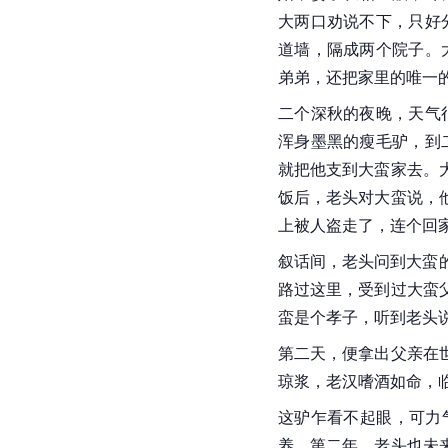
大两口劝说不下，只好
道墙，隔成两个院子。
弟弟，还把家里的唯一
二个深秋的夜晚，天气
浑身墨黑的瘦毛驴，到
就把他支到大蛮家去。
饭后，老头对大蛮说，
上被人盗走了，连个回
叙话间，老头问到大蛮
路过这里，受到过大蛮
蛮是个孝子，听到老头
第二天，便拿出父亲在
琼浆，老汉嗜酒如命，
这驴乍看不起眼，可力
养。第二年，老头也未