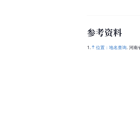
参
考
资
料
1.
位置：地名查询
.
河南