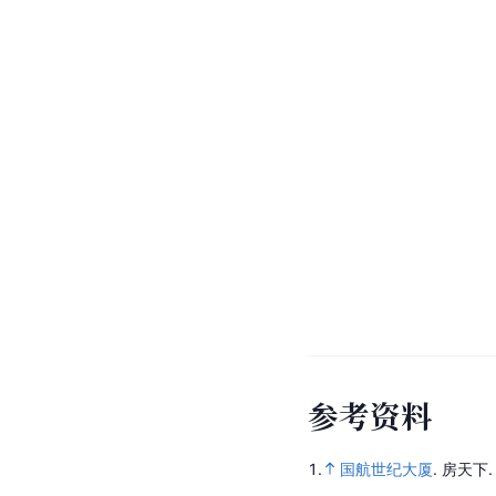
参
考
资
料
1.
国航世纪大厦
.
房天下