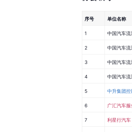
序号
单位名称
1
中国汽车流
2
中国汽车流
3
中国汽车流
4
中国汽车流
5
中升集团控
6
广汇汽车服
7
利星行汽车