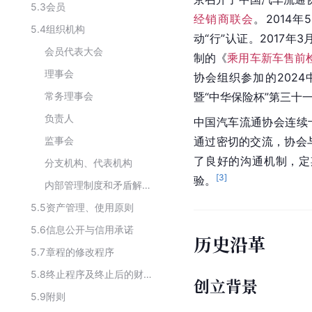
5.3
会员
经销商联会
。2014
5.4
组织机构
动“行”认证。2017
会员代表大会
制的《
乘用车新车售前
理事会
协会组织参加的202
常务理事会
暨“中华保险杯”第三十
负责人
中国汽车流通协会连续
监事会
通过密切的交流，协会
了良好的沟通机制，定
分支机构、代表机构
[
3
]
验。
内部管理制度和矛盾解决机制
5.5
资产管理、使用原则
5.6
信息公开与信用承诺
历史沿革
5.7
章程的修改程序
5.8
终止程序及终止后的财产处理
创立背景
5.9
附则