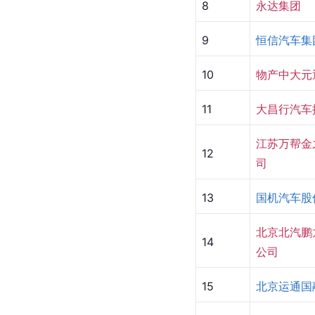
8
永达集团
9
恒信汽车集
10
物产中大元
11
大昌行汽车
江苏万帮金
12
司
13
国机汽车股
北京北汽鹏
14
公司
15
北京运通国