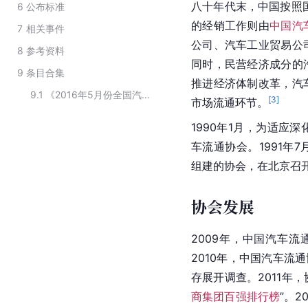
八十年代末，中国按照
6
公布标准
的经销工作则由
中国汽
7
相关事件
公司、汽车工业贸易公
8
参考资料
同时，民营经济成分的
9
条目合集
推进经济体制改革，汽
9.1
《2016年5月份全国汽车信息发布会》的举办单位
[
3
]
市场流通环节。
1990年1月，为适应
车流通协会。1991年7
组建的协会，在北京召
协会发展
2009年，中国汽车流
2010年，中国汽车流
存展开调查。2011年
商集团百强排行榜
”。2