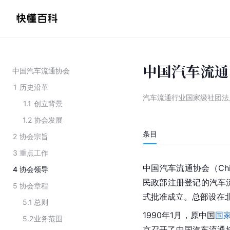
中国汽车流通
中国汽车流通协会
1
历史沿革
汽车流通行业国家级社团法
1.1
创立背景
1.2
协会发展
条目
2
协会宗旨
3
重点工作
中国汽车流通协会（China  
4
协会领导
民政部注册登记的汽车流
5
协会章程
式批准成立。总部设在
5.1
总则
1990年1月，原中国
国
5.2
业务范围
京召开了中国汽车流通协