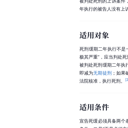
被判处死刑的上诉案件
年执行的被告人没有上
适用对象
死刑缓期二年执行不是
极其严重”，应当判处
被判处死刑缓期二年执
即减为
无期徒刑
；如果
[
法院
核准，执行死刑。
适用条件
宣告死缓必须具备两个