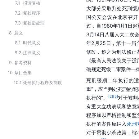
7.1
报请复核
大部分采取判处死刑缓
7.2
复核程序
国公安会议在北京召开，
7.3
复核后处理
过，自1980年1月1日
8
意义
3月14日八届人大二次
8.1
时代意义
年2月25日，第十一届
修改，称之为刑法修正
8.2
法律意义
《
最高人民法院
关于适
9
参考资料
确规定死缓二审案件一
10
条目合集
死刑缓期二年执行的适
10.1
死刑执行程序及制度
重”，应当判处死刑的犯
[
2
]
[
5
]
执行的”。
对于被判
有重大立功表现和故意
程序加以严格控制和监
执行的案件应纳入
死刑
对于贯彻少杀政策，缩