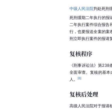
中级人民法院
判处死刑
死刑缓期二年执行的报
二年执行案件综合报告
行，也要报送全案的案
刑立即执行案件的报请
复核程序
《
刑事诉讼法
》第238
全面审查。复核的基本
[
6
]
人。
复核后处理
高级人民法院对于报请