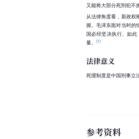
又能将大部分死刑犯不
从法律角度看，新政权
握。毛泽东面对当时的
国
必经坚决执行。如此
[
1
]
量。
法律意义
死缓制度是
中国
刑事立
参
考
资
料