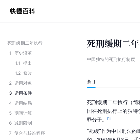
死刑缓期二年
死刑缓期二年执行
1
历史沿革
中国独特的死刑执行制度
1.1
提出
1.2
修改
条目
2
适用对象
3
适用条件
死刑缓期二年执行（简
4
适用结局
国
在死刑执行上的独特
5
期间计算
[
1
]
罪分子。
6
减刑限制
“死缓”作为
中国刑法
的
7
复合与核准程序
的。1951年5月8日