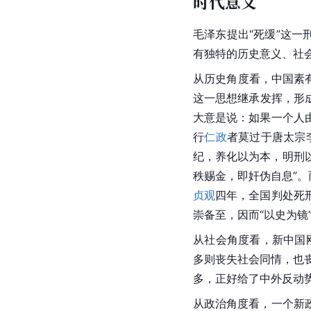
时代意义
毛泽东提出“死缓”这
有独特的历史意义、社
从历史角度看，
中国
素
这一思想继承发挥，形成
大意是说：如果一个人
行
仁政
者莫过于
唐太宗
纪，养化以为本，明刑
秩赐金，即奸伪自息”。
贞观
四年，全国判处死
崇备至，因而“以史为镜
从社会角度看，新中国
多则丧失社会同情，也
多，正好给了中外反动
从政治角度看，一个新