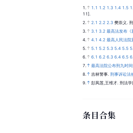
1.
1.1
1.2
1.3
1.4
1.5
1
11].
2.
2.1
2.2
2.3
樊崇义.
3.
3.1
3.2
最高法发布《
4.
4.1
4.2
最高人民法院
5.
5.1
5.2
5.3
5.4
5.5
5
6.
6.1
6.2
6.3
6.4
6.5
6
7.
最高法院公布刑九时间
8.
吉林警事.
刑事诉讼法修
9.
彭凤莲,王维才.
刑法学
条
目
合
集