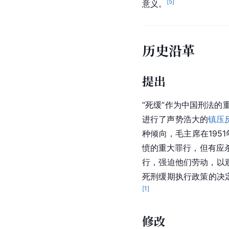
[
5
]
意义。
历史沿革
提出
“死缓”作为
中国刑法
的
进行了声势浩大的
镇压
种倾向，毛主席在195
愤的重大罪行，但有应
行，强迫他们劳动，以
死刑缓期执行政策的决
[
1
]
修改