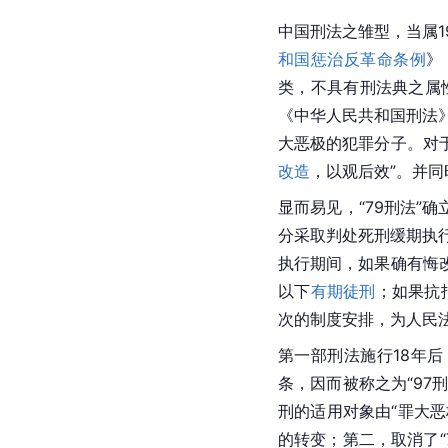
中国刑法
之雏型，当属1
和国惩治反革命条例
》
类，不具有刑法典之属性
《
中华人民共和国刑法
大恶极的犯罪分子。对
改造
，以观后效”。并同
显而易见，“79刑法”
分采取判处死刑缓期执
执行期间，如果确有悔
以下
有期徒刑
；如果抗
次的制度安排，为人民
第一部刑法施行18年后
条，因而被称之为“97
刑的适用对象由“罪大
的转变；第二，取消了“