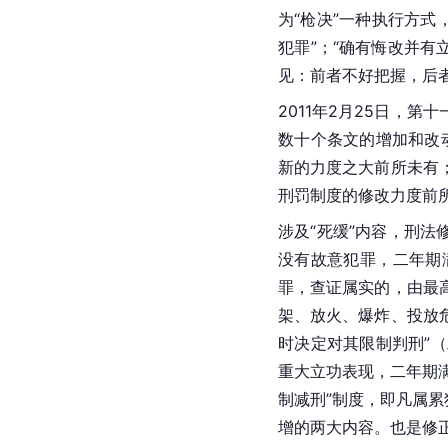
为“枪决”一种执行方式
犯罪”；“确有悔改并有
见：前者不好把握，后
2011年2月25日，
数十个条文的增加和改
新的力度之大前所未有
刑罚制度的修改力度前
涉及“死缓”内容，刑法
没有故意犯罪，二年期
罪，查证属实的，由
最
架、放火、爆炸、投放
时决定对其限制判刑”
重大立功表现，二年期满
制减刑”制度，即凡属
增的两大内容。也是修正