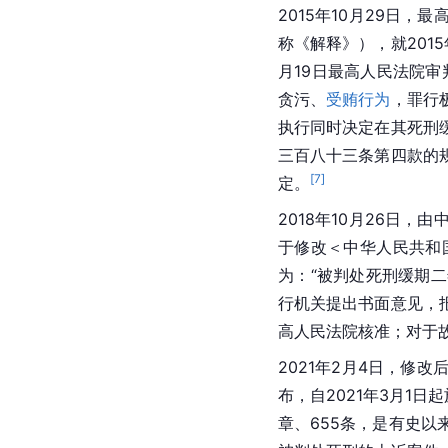
2015年10月29日，
最
称《解释》），就2015
月19日最高人民法院审判
贪污、
受贿行为
，罪行
执行同时决定在其死刑
三百八十三条第四款的
[
7
]
定。
2018年10月26日
于修改＜中华人民共和
为：“被判处死刑缓期
行机关提出书面意见，
高人民法院
核准；对于
2021年2月4日，修
布，自2021年3月1日
章、655条，是有史以