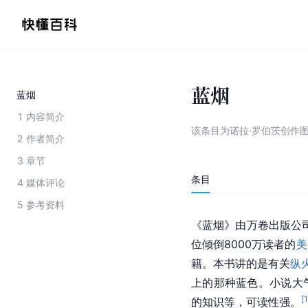
蓝烟
蓝烟
1
内容简介
该条目为
诺拉·罗伯茨创作
2
作者简介
3
章节
条目
4
媒体评论
5
参考资料
《蓝烟》由
万卷出版公
位倾倒8000万读者的
美
籍。本书讲的是有关
纵
上的那种蓝色。小说大
[
的知识等，可读性强。