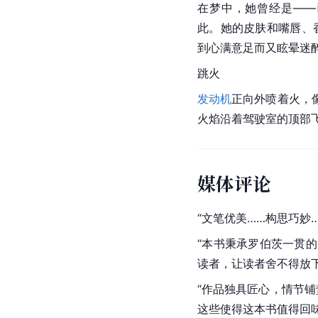
在梦中，她曾经是——
此。她的皮肤和嘴唇、
到心满意足而又眩晕迷
跳火
发动机
正向外喷着火，
火焰沿着驾驶室的顶部
媒体评论
“文笔优美……构思巧妙
“本书秉承罗伯茨一贯
读者，让读者舍不得放
“作品独具匠心，情节
这些使得这本书值得回