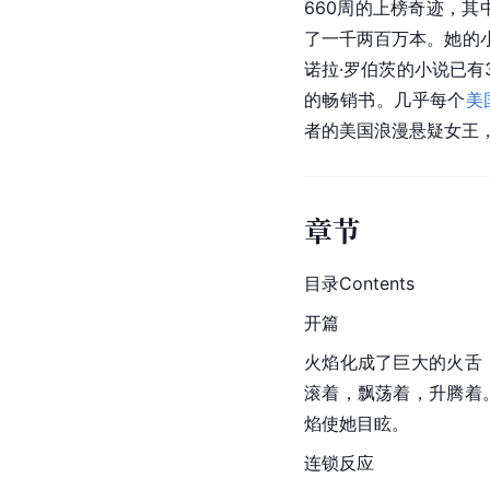
660周的上榜奇迹，其
了一千两百万本。她的小
诺拉·罗伯茨的小说已有
的畅销书。几乎每个
美
者的美国浪漫悬疑女王
章节
目录Contents
开篇
火焰化成了巨大的火舌
滚着，飘荡着，升腾着
焰使她目眩。
连锁反应