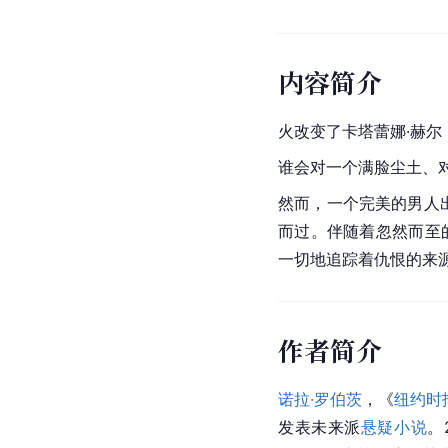
内容简介
火改变了卡塔蕾娜·赫
谁会对一个满脸尘土、
然而，一个完美的男人
而过。伴随着忽然而至
一切地追踪着仇恨的来
作者简介
诺拉·罗伯茨
，《
纽约时
发表未来派
悬疑小说
。