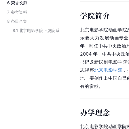
6
荣誉长廊
7
参考资料
学院简介
8
条目合集
北京电影学院动画学院
8.1
北京电影学院下属院系
示要大力发展动画专业
年，时任
中共中央政治
2004 年，中共中央
书记龙新民到
电影学院
志视察
北京电影学院
，
地，要创作出中国自己
有的贡献。
办学理念
北京电影学院动画学院