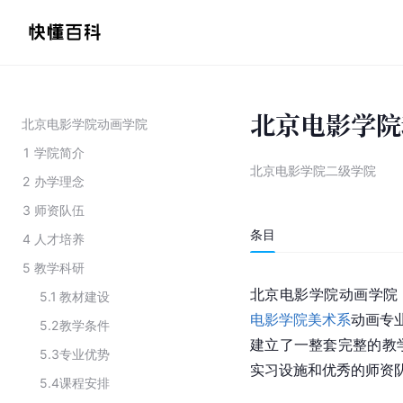
北京电影学院
北京电影学院动画学院
1
学院简介
北京电影学院二级学院
2
办学理念
3
师资队伍
条目
4
人才培养
5
教学科研
北京电影学院动画学院（
5.1
教材建设
电影学院美术系
动画专
5.2
教学条件
建立了一整套完整的教
5.3
专业优势
实习设施和优秀的师资
5.4
课程安排