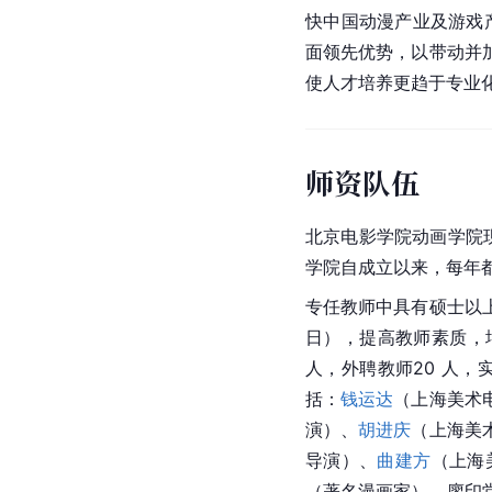
快中国动漫产业及游戏
面领先优势，以带动并
使人才培养更趋于专业
师资队伍
北京电影学院
动画学院
学院自成立以来，每年
专任教师中具有硕士以
日），提高教师素质，
人，外聘教师20 人，
括：
钱运达
（
上海美术
演）、
胡进庆
（上海美
导演）、
曲建方
（上海
（著名漫画家）、廖印