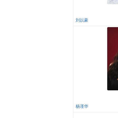
刘以豪
杨谨华