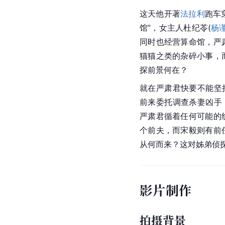
这天他开著
法拉利
跑车
馆”，女主人杜纪苓(
杨
同时也经营算命馆，严
猫猫之类的杂碎小事，
探前景何在？
就在严肃君快要不能坚
前来委托调查杀妻凶手
严肃君循着任何可能的
个前夫，而宋毅则有前
从何而来？这对姊弟侦
影片制作
拍摄背景