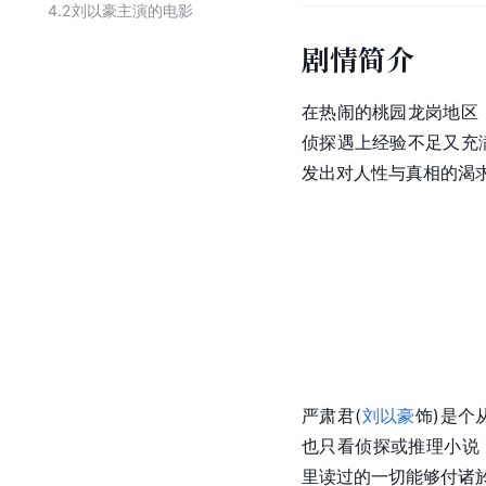
4.2
刘以豪主演的电影
剧情简介
在热闹的桃园龙岗地区
侦探遇上经验不足又充
发出对人性与真相的渴
严肃君(
刘以豪
饰)是个
也只看侦探或推理小说
里读过的一切能够付诸