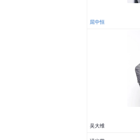
屈中恒
吴大维