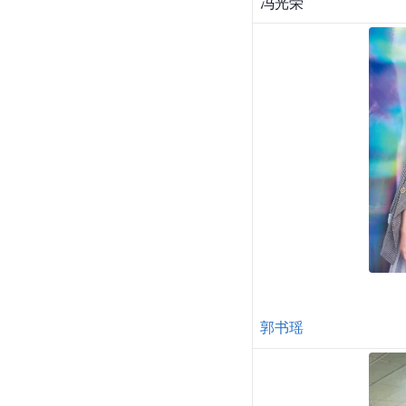
冯光荣
郭书瑶