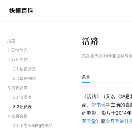
活路
活路
1
剧情简介
该条目为
2014年张世执导
2
影片制作
2.1
拍摄背景
条目
2.2
幕后制作
3
演职员表
《活路》（又名《妒忌
3.1
演员表
豪、
郭书瑶
等主演的喜
3.2
职员表
的电影。影片于2014
4
条目合集
蕉天堂
》获
金马奖最佳
4.1
于尚民编剧的作品