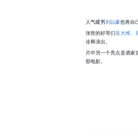
人气暖男
刘以豪
也将自
张世的好哥们
吴大维
、
诠释演出。
片中另一个亮点是酒家
部电影。