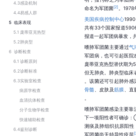
4.3
感染机制
[
2
]
命名为军团菌
。197
4.4
易感人群
美国疾病控制中心
199
5
临床表现
共有33个国家报道5906
5.1
庞蒂亚克热型
报道一起军团病暴发，
5.2
肺炎型
嗜肺军团菌主要通过
气
6
诊断检查
军团病
，也可引起医院
6.1
诊断原则
庞蒂亚克热型潜伏期为5
6.2
诊断标准
但无肺炎。肺炎型临床
6.3
实验室检查
。该菌还可引起肺外感
骨髓
、皮肤及
筋膜
、直
病原学检查
。
血清抗体检查
嗜肺军团菌感染主要靠
分子生物学检查
下一项阳性者可确诊：
快速辅助检查
测痰及肺组织抗原阳性；
6.4
鉴别诊断
[
军团菌尚无特异性疫苗