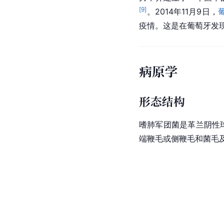
[
9
]
。2014年11月9日，
疫情。这是在葡萄牙发
病原学
形态结构
嗜肺军团菌是革兰阴性
端鞭毛或侧鞭毛和菌毛