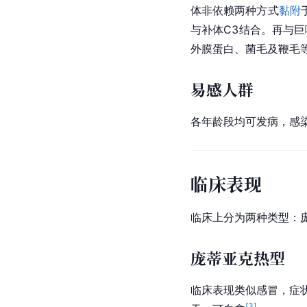
体非依赖两种方式
黏附
与补体C3结合。再与
外膜蛋白、菌毛及鞭毛
易感人群
各年龄段均可发病，感
临床表现
临床上分为两种类型：
庞蒂亚克热型
临床表现类似感冒，症
[
3
]