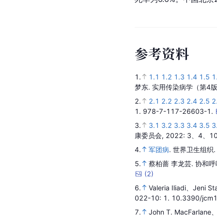
参
考
资
料
1.
1.1
1.2
1.3
1.4
1.5
1
梦东.
实用传染病学（第4
2.
2.1
2.2
2.3
2.4
2.5
2
1.
978-7-117-26603-1.
3.
3.1
3.2
3.3
3.4
3.5
3
康委员会,
2022
: 3、4、1
4.
军团病
.
世界卫生组织
5.
蔡柏蔷 李龙芸.
协和呼
(
2
)
6.
Valeria Iliadi、Jeni S
022-10
: 1.
10.3390/jcm
7.
John T. MacFarlane、