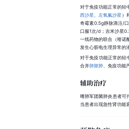
对于免疫功能正常的轻
西沙星
、
左氧氟沙星
）
奇霉素0.5g静脉滴注/口
口服1次/d；吉米沙星
一线药物的联合（
喹诺
发生心脏电生理异常的
对于免疫功能正常的轻
合并
肺脓肿
、免疫功能
辅助治疗
嗜肺军团菌
肺炎
患者可
当患者出现
急性肾功能