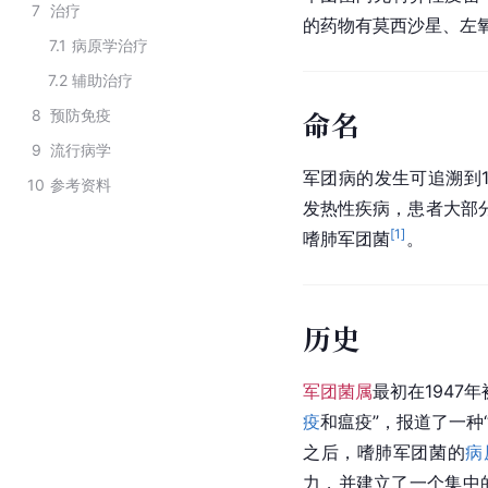
7
治疗
的药物有
莫西沙星
、
左
7.1
病原学治疗
7.2
辅助治疗
命名
8
预防免疫
9
流行病学
军团病的发生可追溯到1
10
参考资料
发热性疾病，患者大部
[
1
]
嗜肺军团菌
。
历史
军团菌属
最初在1947
疫
和瘟疫”，报道了一种
之后，嗜肺
军团菌
的
病
力，并建立了一个集中的