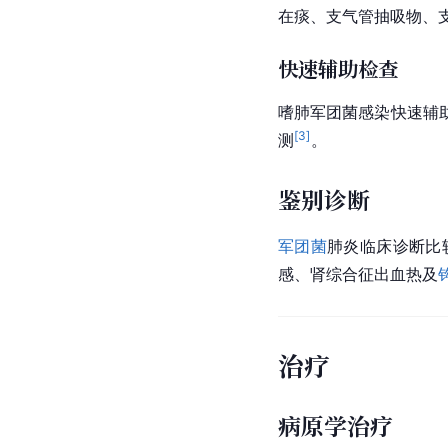
在痰、支气管抽吸物、
快速辅助检查
嗜肺军团菌感染快速辅
[
3
]
测
。
鉴别诊断
军团菌
肺炎
临床诊断比
感、肾综合征出血热及
治疗
病原学治疗