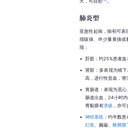
天，可自愈
。
肺炎型
亚急性起病，病初可表
现咳痰、伴少量黄痰或
现：
肝脏：约25%患者血
肾脏：多表现为镜下
高，进行性贫血，肾
胃肠道：表现为恶心、
肠道出血，24小时内
胃黏膜有
溃疡
，亦可
神经系统
：约半数患
幻觉
、癫痫、
蛛网膜