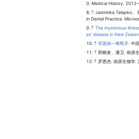
0
.
Medical History,
2012-
8.
Jasminka Talapko、 E
in Dental Practice
.
Microo
9.
The mysterious illness
es’ disease in New Zeala
10.
军团病—葡萄牙
.
中
11.
郭晓奎、潘卫.
病原
12.
罗恩杰.
病原生物学
.