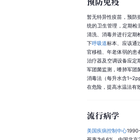
预防免疫
暂无特异性
疫苗
，预防
统的卫生管理，定期检
清洗、消毒并进行定期
下
呼吸道
标本、应该通
官移植、年老体弱的患
治疗器及空调设备应定
军团菌监测，嗜肺军团
消毒法（每升水含1~2p
在危险，提高水温法有
流行病学
美国疾病控制中心
199
死率为6.6%。中国北