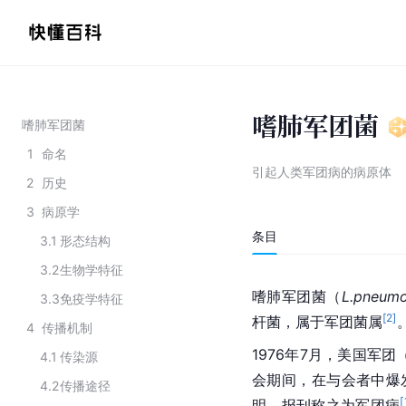
嗜肺军团菌
嗜肺军团菌
1
命名
引起人类军团病的病原体
2
历史
3
病原学
条目
3.1
形态结构
3.2
生物学特征
嗜肺军团菌（
L.pneumo
3.3
免疫学特征
[
2
]
杆菌
，属于军团菌属
4
传播机制
1976年7月，美国军
4.1
传染源
会期间，在与会者中爆
4.2
传播途径
[
明，报刊称之为
军团病