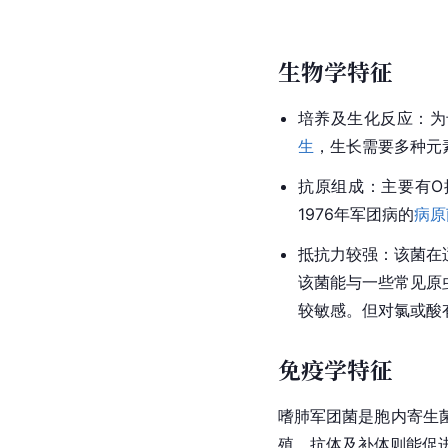
生物学特征
培养及生化反应：为
生
，生长需要多种元
抗原组成：主要有O
1976年军团病的
病原
抵抗力较强：该菌在
该菌能与一些常见原
较敏感。但对氯或酸有
免疫学特征
嗜肺军团菌是胞内寄生
殖。抗体及补体则能促