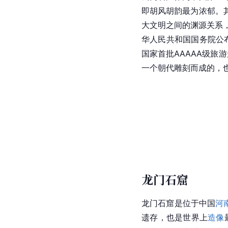
即胡风胡韵最为浓郁。
大文明之间的渊源关系
华人民共和国国务院公布
国家首批AAAAA级旅
一个朝代雕刻而成的，
龙门石窟
龙门石窟是位于中国
河
遗存，也是世界上
造像