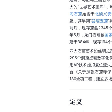
大的“世界艺术宝库”，
冈石窟
始凿于
北魏
兴安
躯，其早期“
昙曜五窟
”
前后，现存窟龛2345
年5月，龙门石窟被
国
建于384年，现存19
四大石窟艺术沿丝绸之
295个洞窟壁画数字化
用AR技术虚拟复位流
台《关于加强石窟寺保
130余项工程，建立多
定义