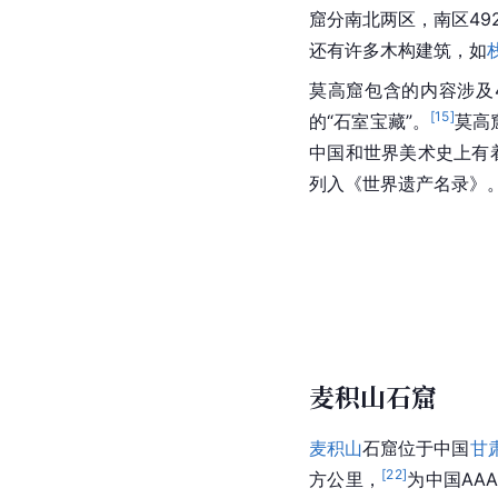
窟分南北两区，南区49
还有许多木构建筑，如
莫高窟包含的内容涉及4
[
15
]
的“石室宝藏”。
莫高
中国和世界美术史上有
列入《世界遗产名录》
麦积山石窟
麦积山
石窟位于中国
甘
[
22
]
方公里，
为中国AA