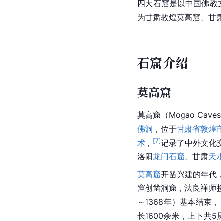
四大石窟是以中国佛教
为甘肃敦煌莫高窟、甘
石窟介绍
莫高窟
莫高窟（Mogao Caves
佛洞
，位于
甘肃省
敦煌
[
7
]
术
，
记录了中外文化
洛阳
龙门石窟
、甘肃
天
莫高窟
开凿兴建的年代
窟创凿洞窟，法良禅师
～1368年）基本结
长1600余米，上下共