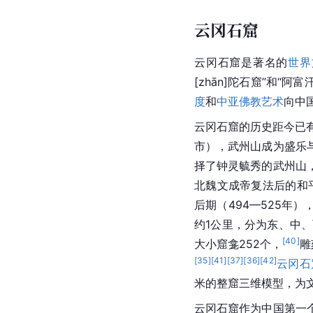
云冈石窟
云冈石窟是著名的
世界
[zhān]陀石窟”和“
度
和
中亚
佛教艺术
向中
云冈石窟的历史距今已有
市），武州山成为盛乐
择了钟灵毓秀的武州山
北魏文成帝复法后的和平
后期（494—525年
约1公里，分为东、中
[
40
]
大小窟龛252个，
雕
[
35
]
[
41
]
[
37
]
[
36
]
[
42
]
云冈石
米的整窟三维模型，为
云冈石窟
作为中国第一