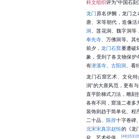
科文组织
评为“中国石刻
龙门
原名伊阙，龙门之
唐、宋等朝代，造像活
洞
、莲花洞、魏字洞等
奉先寺
、万佛洞等。其
前夕，
龙门石窟
屡遭破
象，受到了各文物保护
有
潜溪寺
、
古阳洞
、看
龙门石窟艺术、文化特
润”的大唐风范，更有
直平阶梯式刀法，雕刻
各有不同，窟顶二者多
装饰则趋于简单化、程
二十品、
陈抟
十字卷碑
北宋
宋真宗赵恒
的《龙
[
48
]
[
53
]
[
化、艺术价值。