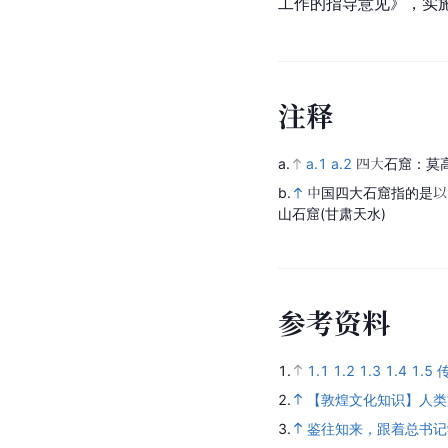
工作的指导意见》，实
注
释
a.
a.1
a.2
四大石窟：莫
b.
中国四大石窟指的是以
山石窟(甘肃天水)
参
考
资
料
1.
1.1
1.2
1.3
1.4
1.5
2.
【敦煌文化知识】人类
3.
鉴往知来，跟着总书记