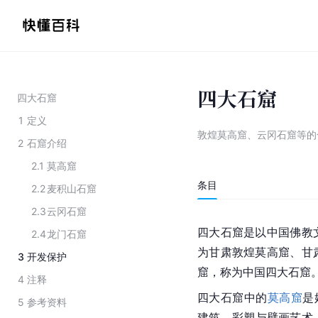
四大石窟
四大石窟
1
定义
敦煌莫高窟、云冈石窟等的
2
石窟介绍
2.1
莫高窟
条目
2.2
麦积山石窟
2.3
云冈石窟
四大石窟是以中国佛教
2.4
龙门石窟
为甘肃敦煌莫高窟、甘
3
开发保护
窟，称为中国四大石窟
4
注释
四大石窟中的
莫高窟
是
5
参考资料
建筑、彩塑与壁画艺术