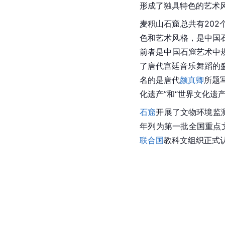
形成了独具特色的艺术
麦积山石窟总共有20
色和艺术风格，是中国石
前者是中国石窟艺术中
了唐代宫廷音乐舞蹈的
名的是唐代
颜真卿
所题
化遗产”和“世界文化遗
石窟
开展了文物环境监
年列为第一批全国重点
联合国
教科文组织正式