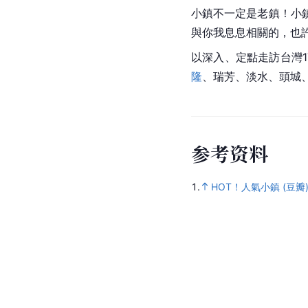
小鎮不一定是老鎮！小
與你我息息相關的，也
以深入、定點走訪台灣
隆
、瑞芳、淡水、頭城
参
考
资
料
1.
HOT！人氣小鎮 (豆瓣