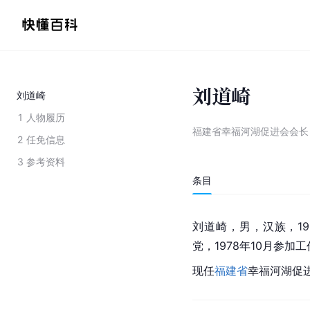
刘道崎
刘道崎
1
人物履历
福建省幸福河湖促进会会长
2
任免信息
3
参考资料
条目
刘道崎，男，
汉族
，1
党，1978年10月参
现任
福建省
幸福河湖促