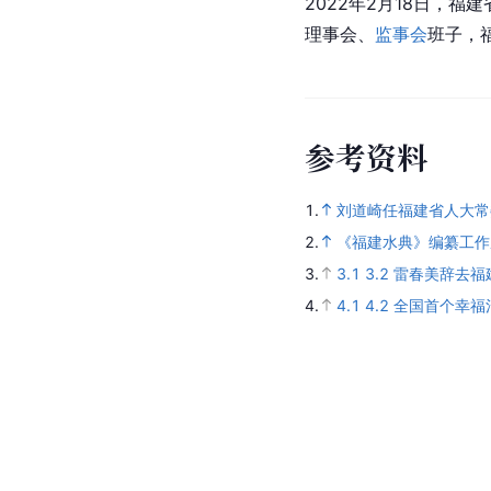
2022年2月18日，
理事会、
监事会
班子，
参
考
资
料
1.
刘道崎任福建省人大常
2.
《福建水典》编纂工作
3.
3.1
3.2
雷春美辞去福
4.
4.1
4.2
全国首个幸福