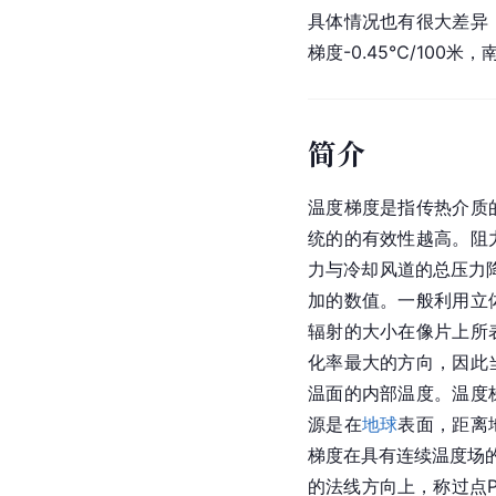
具体情况也有很大差异
梯度-0.45℃/100米，南
简介
温度梯度是指传热介质
统的的有效性越高。阻
力与冷却风道的总压力
加的数值。一般利用立
辐射的大小在像片上所
化率最大的方向，因此
温面的内部温度。温度
源是在
地球
表面，距离
梯度在具有连续温度场
的法线方向上，称过点P