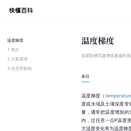
温度梯度
温度梯度
1
简介
温度阶梯式递增或递减的现
2
计算原理
3
生态学影响
条目
温度梯度（
temperatur
度或水域及土壤深度变
量，通常把温度增加的
内，过任意一点P温度
大温度变化率为温度梯度