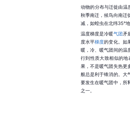
动物的分布与迁徙由温
秋季南迁，候鸟向南迁
减，如蝗虫在北纬35°
温度梯度是冷暖
气团
矛
度水平
梯度
的变化。如
暖，冷、暖气团间的温
行到性质大致相似的地
果，不是暖气团失热更
般总是利于锋消的。大
要发生在暖气团中，所
之一。