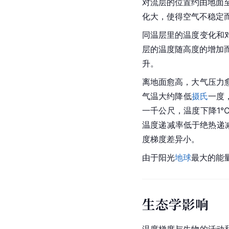
对流层的位置约由地面至
化大，使得空气不稳定
同温层里的温度变化和
层的温度随高度的增加
升。
离地面愈高，大气压力
气温大约降低
摄氏
一度
一千公尺，温度下降1
温度递减率低于绝热递
度梯度差异小。
由于阳光
地球
最大的能
生态学影响
温度梯度与生物的活动