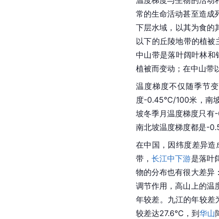
常的生命活动甚至造成
下层水域，以其为食的
以下的丘陵地带的植被主
中山带是落叶阔叶林和针
植被而变动；在中山带
温度梯度不仅随季节变
度-0.45℃/100米
坡冬季月温度梯度只有-0
南北坡温度梯度都是-0.5
在中国，因纬度差异造
带，
长江中下游
是落叶
物的分布也有很大差异
调节作用，高山上的温
年较差。九江的年较差为
较差达27.6℃，到
华山