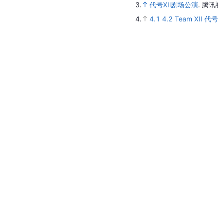
3.
代号XⅡ剧场公演
.
腾讯
4.
4.1
4.2
Team XII 代号