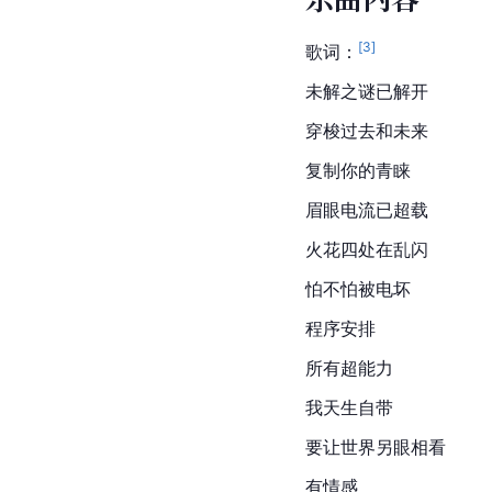
[
3
]
歌词：
未解之谜已解开
穿梭过去和未来
复制你的青睐
眉眼电流已超载
火花四处在乱闪
怕不怕被电坏
程序安排
所有超能力
我天生自带
要让世界另眼相看
有情感