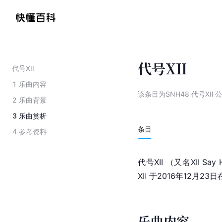
代号XII
代号XII
1
乐曲内容
该条目为
SNH48 代号XⅡ
2
乐曲背景
3
乐曲赏析
条目
4
参考资料
代号XII （又名XII S
XⅡ 于2016年12月23日
乐曲内容