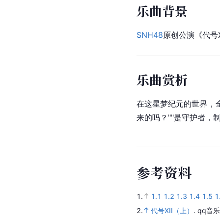
乐曲背景
SNH48
原创公演《代号X
乐曲赏析
在这星梦纪元的世界，全新
来的吗？""是守护者，
参
考
资
料
1.
1.1
1.2
1.3
1.4
1.5
1
2.
代号XII（上）
.
qq音乐