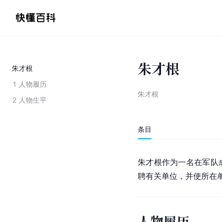
朱才根
朱才根
1
人物履历
朱才根
2
人物生平
条目
朱才根作为一名在军队
聘有关单位，并使所在
人物履历