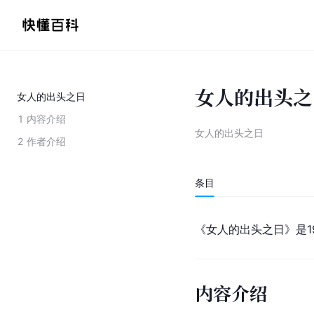
女人的出头之
女人的出头之日
1
内容介绍
女人的出头之日
2
作者介绍
条目
《女人的出头之日》是1
内容介绍