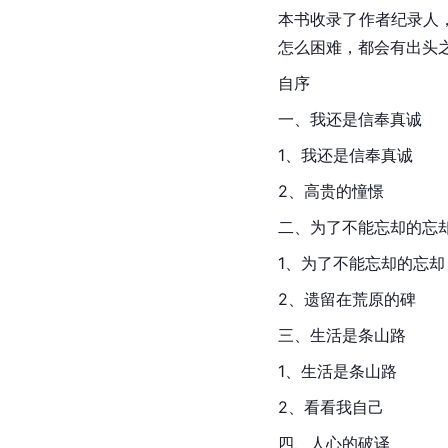
本书收录了作者纪录人
怎么困难，都会有出头之
自序
一、我还是信奉真诚
1、我还是信奉真诚
2、高贵的憧憬
二、为了不能忘却的忘
1、为了不能忘却的忘却
2、遗留在荒原的碑
三、生活是条山路
1、生活是条山路
2、看看我自己
四、人心的破译