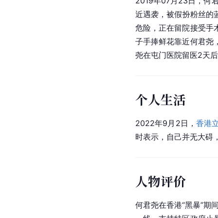
2019年07月23日
近遇袭，被假扮粉丝的
危险，正在留院接受手
子手捧鲜花靠近何君尧
尧在
屯门医院
留医2天
个人生活
2022年9月2日，
香港
时表示，自己并无大碍
人物评价
何君尧在香港“黑暴”期