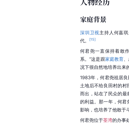
人物经历
家庭背景
深圳卫视
主持人何嘉琪
[
15
]
代。
何君尧一直保持着敢
系。“这是跟
家庭教育
、
况下很自然地培养出来的
1983年，何君尧祖居
土地后不给良田村的村
而出，站在了民众的最
的利益。那一年，何君
影响，也培养了他敢于
何君尧位于
荃湾
的办事