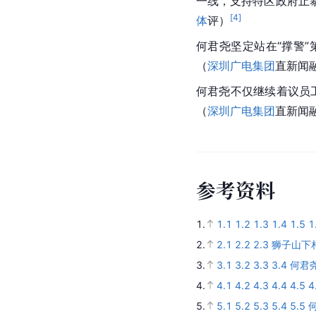
一线，支持特区政府止
[
4
]
体
评）
何君尧坚定站在“撑警
（
深圳广电集团
直新闻
何君尧不仅继续着议员
（
深圳广电集团
直新闻
参
考
资
料
1.
1.1
1.2
1.3
1.4
1.5
1
2.
2.1
2.2
2.3
狮子山下
3.
3.1
3.2
3.3
3.4
何君
4.
4.1
4.2
4.3
4.4
4.5
4
5.
5.1
5.2
5.3
5.4
5.5