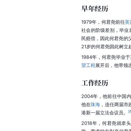
早年经历
1979年，何君尧前往
英
社会的阶级差别，毕业
民赔偿，因此何君尧的
21岁的何君尧因此树立
1984年，何君尧毕业
望工程
展开后，他带领
工作经历
2004年，他前往中国
他在
珠海
，连任两届市
[
港新一届立法会议员。
2018年，何君尧就