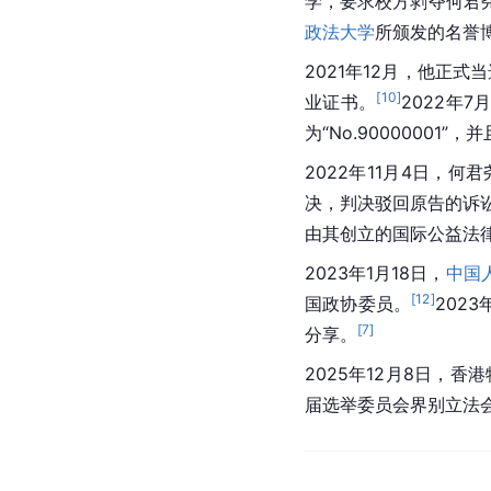
学，要求校方剥夺何君
政法大学
所颁发的名誉
2021年12月，他正
[
10
]
业证书。
2022年
为“No.90000001”，
2022年11月4日，
决，判决驳回原告的诉
由其创立的国际公益法
2023年1月18日，
中国
[
12
]
国政协委员。
202
[
7
]
分享。
2025年12月8日，
届选举委员会界别立法