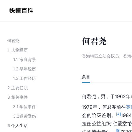
何君尧
何君尧
1
人物经历
香港特区立法会议员、香港
1.1
家庭背景
1.2
早年经历
条目
1.3
工作经历
2
主要任职
何君尧，男，于1962年
3
相关事件
3.1
学位事件
1979年，何君尧前往
英
[
4
]
会的阶级差别。
19
3.2
遇袭受伤
担任公益组织“仁爱堂”
4
个人生活
[
5
]
法学博士学位。
在2