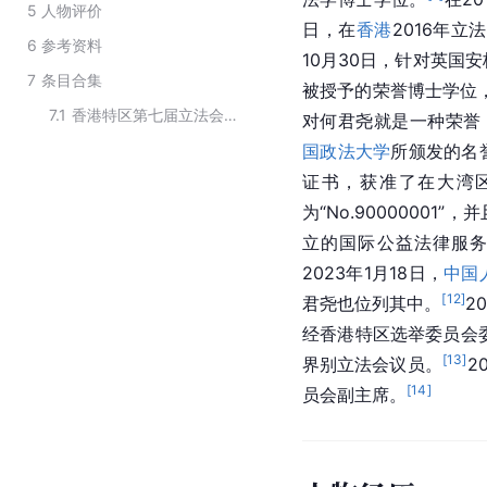
5
人物评价
日，在
香港
2016年
6
参考资料
10月30日，针对英国
7
条目合集
被授予的荣誉博士学位
7.1
香港特区第七届立法会议员
对何君尧就是一种荣誉
国政法大学
所颁发的名
证书，获准了在大湾
为“No.90000001”，
立的国际公益法律服
2023年1月18日，
中国
[
12
]
君尧也位列其中。
2
经香港特区选举委员会
[
13
]
界别立法会议员。
2
[
14
]
员会副主席。