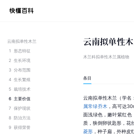
云南拟单性木
云南拟单性木兰
1
形态特征
木兰科拟单性木兰属植物
2
生长环境
3
分布范围
条目
4
生长繁殖
5
栽培技术
云南拟单性木兰（学名
6
主要价值
属
常绿乔木
，高可达3
7
保护现状
面浅绿色，嫩叶紫红色
8
防治方法
质，狭倒卵状匙形，花
9
获得荣誉
菱形
，种子扁，外种皮红