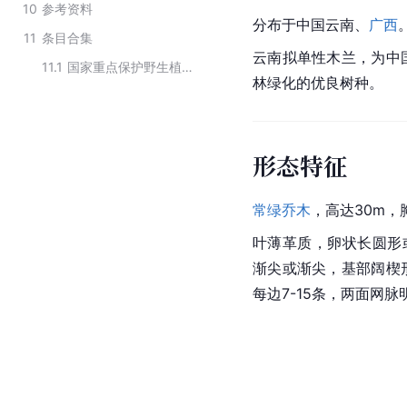
10
参考资料
分布于中国云南、
广西
11
条目合集
云南拟单性木兰，为中
11.1
国家重点保护野生植物（木兰科）
林绿化的优良树种。
形态特征
常绿乔木
，高达30m，
叶薄革质，卵状长圆形或卵
渐尖或渐尖，基部阔楔
每边7-15条，两面网脉明