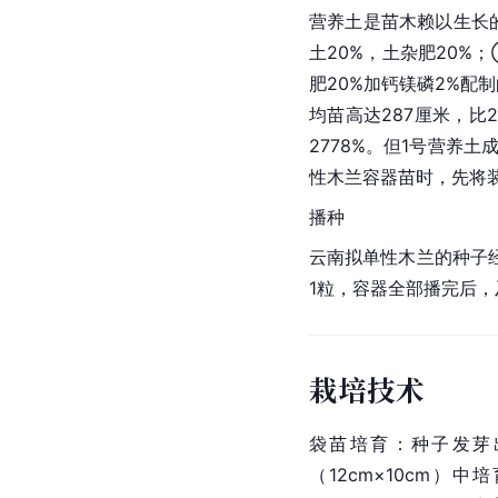
营养土是苗木赖以生长的
土20%，土杂肥20%
肥20%加钙镁磷2%配
均苗高达287厘米，比2
2778%。但1号营养
性木兰容器苗时，先将
播种
云南拟单性木兰的种子经
1粒，容器全部播完后，及
栽培技术
袋苗培育：种子发芽
（12cm×10cm