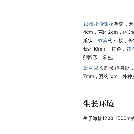
花
雄花
两性花
异株，芳
4cm，宽约2cm，内
爪状；
雄蕊
约30枚，长
长约10mm，红色，
花
卵圆形，绿色。
聚合果
长圆状卵圆形，
7mm，宽约1cm，外种
生长环境
生于海拔1200-1500