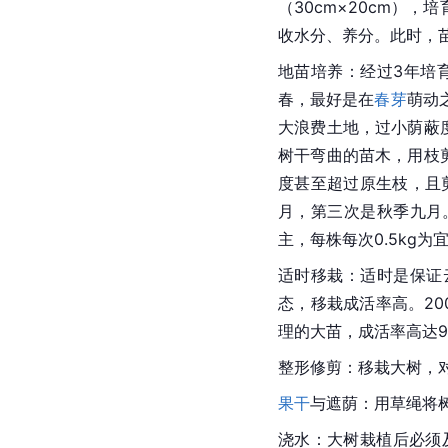
（30cm×20cm）
收水分、养分。此时，
地苗培养：经过3年培
春，最好是在
春芽
萌动之
大浪费土地，过小荫蔽
树干弯曲的苗木，用枝
度甚至超过原生枝，且
月，第三次是秋季九月。
主，每株每次0.5kg
适时移栽：适时是保证
态，移栽成活率高。200
理的大苗，成活率高达9
整形修剪：移栽大树，
果干
与遮荫：用草绳将
浇水：大树栽植后必须