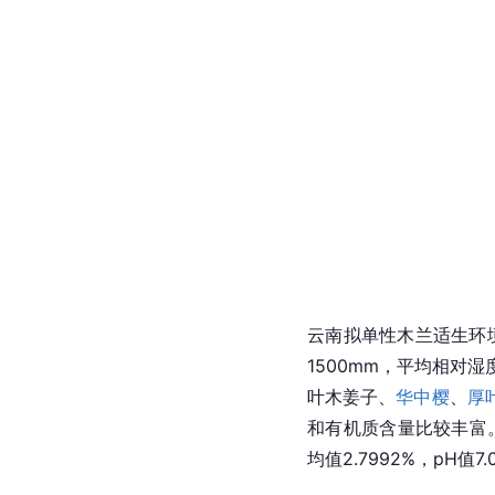
云南拟单性木兰适生环境：
1500mm，平均相对
叶木姜子
、
华中樱
、
厚
和有机质含量比较丰富。全氮
均值2.7992%，pH值7.