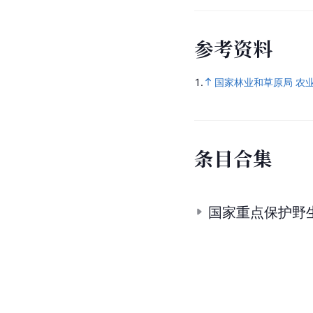
参
考
资
料
1.
国家林业和草原局 农
条
目
合
集
国家重点保护野