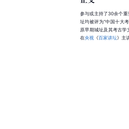
参与或主持了30余个
址均被评为“中国十大
原早期城址及其考古学
在
央视
《
百家讲坛
》主