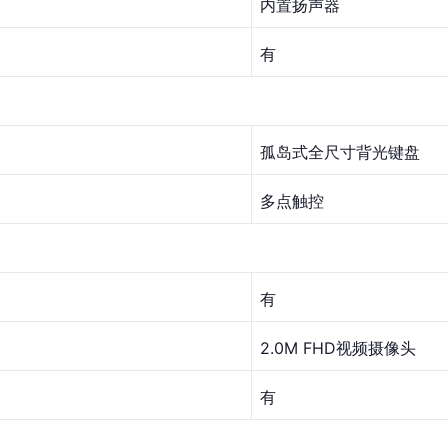
内置扬声器
有
孤岛式全尺寸
背光键盘
多点触控
有
2.0M FHD视频摄像头
有