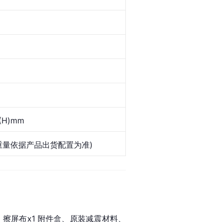
5(H)mm
体重量依据产品出货配置为准)
1、擦屏布x1 附件盒、原装减震材料、