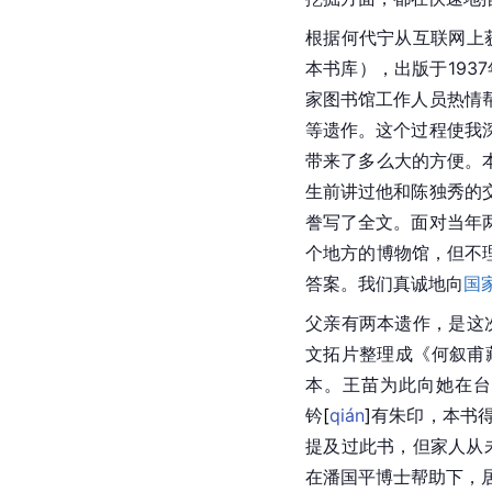
根据何代宁从互联网上
本书库），出版于193
家图书馆工作人员热情
等遗作。这个过程使我
带来了多么大的方便。
生前讲过他和陈独秀的
誊写了全文。面对当年
个地方的博物馆，但不
答案。我们真诚地向
国
父亲有两本遗作，是这
文拓片整理成《何叙甫
本。王苗为此向她在
台
钤
[
qián
]
有朱印，本书
提及过此书，但家人从
在
潘国平
博士帮助下，