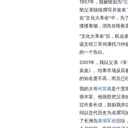
1957年，我被错划为“
右
助父亲陆续撰写并发表
在“
文化大革命
”中，为
缕缕青烟，消失在暗夜
“文化大革命”后，机会
该文经三哥何康托习仲
的一个告白。
2001年，我以父亲
亥血》。结果市场反应
的知名度不高，而且已
我的大哥
何世庸
是个宽
很丰富。他很想把父亲
过许多长信，鼓励我并
间以交代历史为名撰写
了长洲岛
黄埔军校
旧址