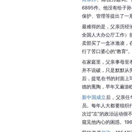
6895件。他没有给子
保护、管理等提出了一
最难得的是，父亲历经沧
全国人大办公厅工作）
卖部买了一盒冰激凌，
行了苦口婆心的“教育”
在家庭里，父亲事母至
并不说破，只是默默从
后，提笔在书的封面上
德的熏陶，早年又遍游
新中国成立
后，父亲任
员。每年人大都要组织
次过“左”的政治运动很
窥见他内心的困惑。19