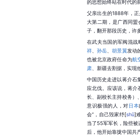
的思想始终站在时代的
父亲出生的1888年，
大第二期，是广西同盟
子，翻开那段历史，许
在武夫当国的军阀混战
祥
、
孙岳
、
胡景翼
发动的
也被北京政府任命为
航
肃
、新疆去割据，实现
中国历史走进以蒋介石
应北伐。应该说，蒋介
长、副校长主持校务）
意识极强的人，对
日本
会”，自己毁家
纾
[
shū
]
当了55军军长，险些被
后，他开始靠拢中国共