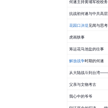
何遂主持黄埔军校校务
抗战初何遂与中共高层
花园口决堤
见闻与思考
虎画轶事
筹运花马池盐的往事
解放战争
时期的何遂
从大陆战斗到台湾——
父亲与文物考古
我心中的爷爷
印证历史的踪迹——缅