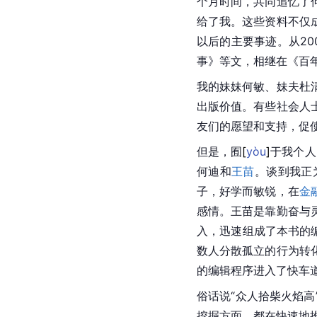
个月时间，共同追忆了
给了我。这些资料不仅
以后的主要事迹。从2
事》等文，相继在《百
我的妹妹
何敏
、妹夫杜
出版价值。有些社会人
友们的愿望和支持，促
但是，
囿
[
yòu
]
于我个人
何迪和
王苗
。谈到我正
子，好学而敏锐，在
金
感情。王苗是靠勤奋与
入，迅速组成了本书的
数人分散孤立的行为转
的编辑程序进入了快车
俗话说“众人拾柴火焰
挖掘方面，都在快速地