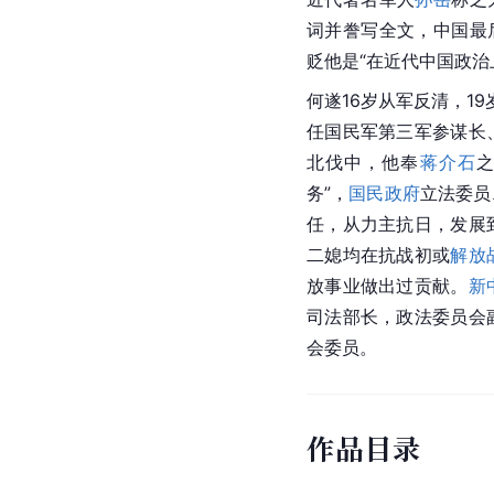
词并誊写全文，
中国
最
贬他是“在近代中国政治
何遂16岁从军反清，19
任
国民军
第三军参谋长
北伐
中，他奉
蒋介石
务”，
国民政府
立法委员
任，从力主抗日，发展
二媳均在抗战初或
解放
放事业做出过贡献。
新
司法部长，政法委员会
会委员。
作品目录