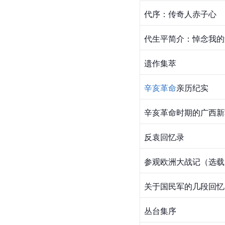
代序：传奇人赤子心
代生平简介：悼念我的
遗作集萃
辛亥革命
亲历纪实
辛亥革命时期的广西新
反袁回忆录
参观
欧洲
大战记（选载
关于
国民军
的几段回忆
丛台集序