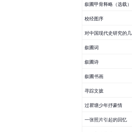
叙圃甲骨释略（选载）
校经图序
对中国现代史研究的几
叙圃词
叙圃诗
叙圃书画
寻踪文摭
过瞿塘少年抒豪情
一张照片引起的回忆