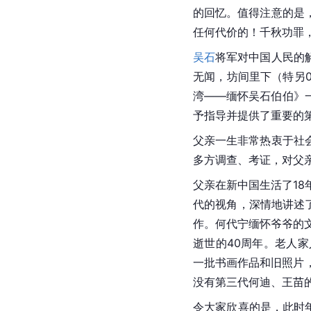
的回忆。值得注意的是
任何代价的！千秋功罪
吴石
将军对中国人民的
无闻，坊间里下（特另
湾
——缅怀吴石伯伯》
予指导并提供了重要的
父亲一生非常热衷于社
多方调查、考证，对父
父亲在新中国生活了18
代的视角，深情地讲述
作。何代宁缅怀爷爷的文
逝世的40周年。老人
一批书画作品和旧照片
没有第三代何迪、
王苗
令大家欣喜的是，此时