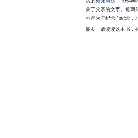
我的弟弟
何达
，1954
关于父亲的文字。近两
不是为了纪念而纪念，
朋友，请读读这本书，