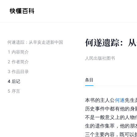
何遂遗踪：从
何遂遗踪：从辛亥走进新中国
1
内容简介
人民出版社图书
2
作者简介
3
作品目录
条目
4
后记
5
序言
本书的主人公
何遂
先生
历史事件中都有他的身
不是一般意义上的人物
生的遗作集萃，他的朋
三个主要内容，既可以