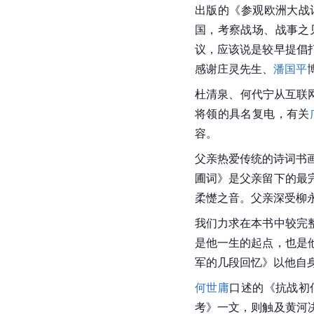
出版的《参观欧洲大战记
国，考察战场、战事之
议，应该说是较早提倡
感谢庄灵先生、
潘国平
杜清泉、何代宁从互联
将领的具名复电，有关
容。
父亲热爱传统的诗词书
圃词》是父亲留下的最
柔憷之音。父亲深受
柳
我们力求在本书中较完
是他一生的起点，也是
军的几段回忆》以他自
何世庸
口述的《抗战初
考》一文，则触及黄河