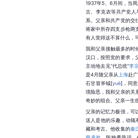
1937年5、6月间，
古、李克农等共产党人
系。父亲和共产党的交
将家中所存四支步枪两
有人觉得这不算什么，
我和父亲接触最多的时
汉口，按照党的要求，
主动地去见“代总统”
李
是4月随父亲从
上海
赴广
石甘冒斧
钺
[
yuè
]
，同意
境险恶，我和父亲的关
奇妙的组合。父亲一生
父亲的记忆力极强，可
送人是他的乐趣，动辄
藏和考古。他收集的
秦
商承祚
、陈独秀题词。