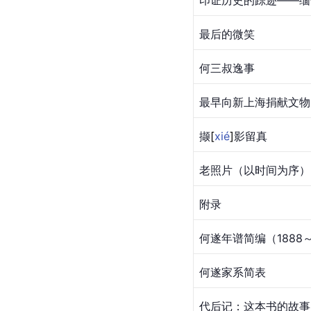
最后的微笑
何三叔逸事
最早向新
上海
捐献文物
撷
[
xié
]
影留真
老照片（以时间为序）
附录
何遂年谱简编（1888～
何遂家系简表
代后记：这本书的故事