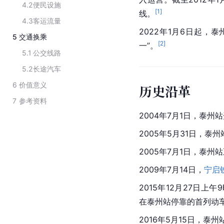
4.2
便民设施
[
1
]
线。
4.3
客运流量
2022年1月6日起，
5
交通换乘
[
2
]
一”。
5.1
公交线路
5.2
长途汽车
6
价值意义
历史沿革
7
参考资料
2004年7月1日，泰州
2005年5月31日，泰
2005年7月1日，泰州
2009年7月14日，
宁启
2015年12月27日上午
在泰州站停靠的首列
动
2016年5月15日，泰