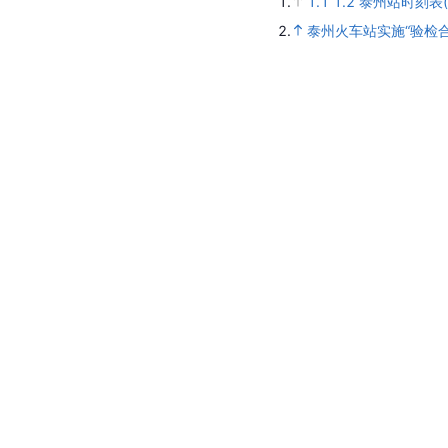
1.
1.1
1.2
泰州站时刻表(
2.
泰州火车站实施“验检合