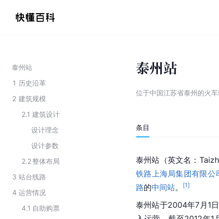
泰州站
泰州站
1
历史沿革
位于中国江苏省泰州的火车
2
建筑规模
2.1
建筑设计
条目
设计理念
设计参数
泰州站（英文名：Taizhou
2.2
整体布局
铁路上海局集团有限公
3
站台线路
[
1
]
路
的
中间站
。
4
运营情况
泰州站于2004年7月1
4.1
自助购票
入运营。截至2012年