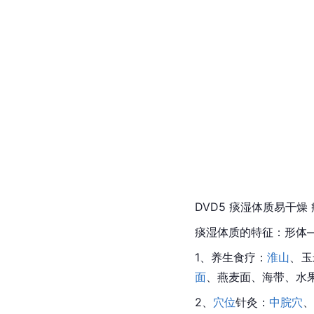
DVD5 痰湿体质易干燥
痰湿体质的特征：形体—
1、养生食疗：
淮山
、玉
面
、燕麦面、海带、水
2、
穴位
针灸：
中脘穴
、