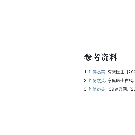
参
考
资
料
1.
傅杰英
.
有来医生.
[20
2.
傅杰英
.
家庭医生在线
3.
傅杰英
.
39健康网.
[2