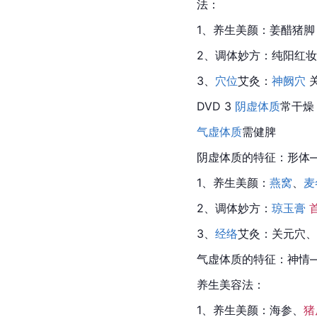
法：
1、养生美颜：姜醋猪脚
2、调体妙方：纯阳红
3、
穴位
艾灸：
神阙穴
 
DVD 3 
阴虚体质
常干燥
气虚体质
需健脾
阴虚体质的特征：形体—
1、养生美颜：
燕窝
、
麦
2、调体妙方：
琼玉膏
3、
经络
艾灸：关元穴、
气虚体质的特征：神情—
养生美容法：
1、养生美颜：海参、
猪