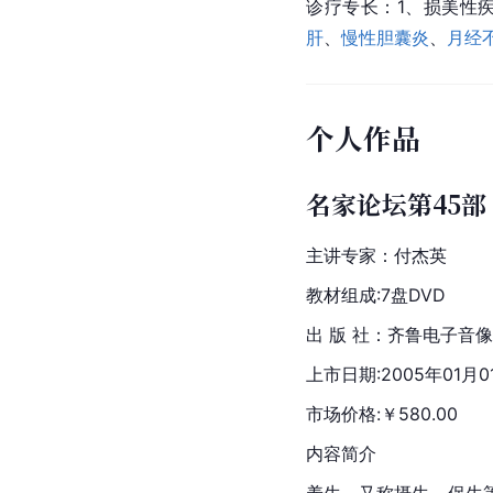
诊疗专长：1、损美性
肝
、
慢性胆囊炎
、
月经
个人作品
名家论坛第45
主讲专家：付杰英
教材组成:7盘DVD
出 版 社：齐鲁电子音
上市日期:2005年01月0
市场价格:￥580.00
内容简介