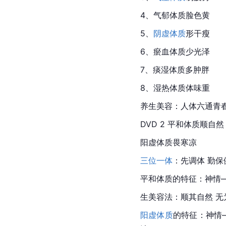
4、气郁体质脸色黄
5、
阴虚体质
形干瘦
6、瘀血体质少光泽
7、痰湿体质多肿胖
8、湿热体质体味重
养生美容：人体六通青春美
DVD 2 平和体质顺自然
阳虚体质畏寒凉
三位一体
：先调体 勤保
平和体质的特征：神情—
生美容法：顺其自然 无
阳虚体质
的特征：神情—