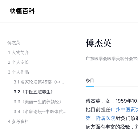
傅杰英
傅杰英
1
人物简介
广东医学会医学美容分会常
2
个人专长
3
个人作品
条目
3.1
名家论坛第45部《中医体质养生》
3.2
《中医五脏养生》
傅杰英，女，1959年
3.3
《美丽一生的养颜经》
她目前担任
广州中医药
3.4
《名家论坛--中医体质美容》
第一附属医院
针灸门诊
4
参考资料
病方面有丰富的经验，