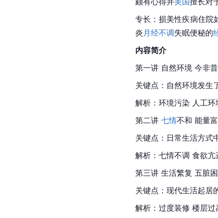
颇有心得并
美国
擅长对
专长：损美性疾病住院
炎
月经不调
失眠便秘的
内容简介
第一讲 自然环境 今非
关键点：自然环境发生
解析：环境污染 人工环
第二讲 
七情
不和 能量
关键点：日常生活方式
解析：七情不调 食欲亢
第三讲 生活繁复 五脏
关键点：现代生活起居
解析：过度装修 楼层过