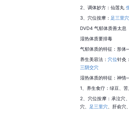
2、调体妙方：仙莲丸 
3、穴位按摩：
足三里穴
DVD4 气郁体质善太息
湿热体质要排毒
气郁体质的特征：形体—
养生美容法：
穴位
针灸
三阴交穴
湿热体质的特征：神情—
1、养生食疗：绿豆、苦
2、穴位按摩：承泣穴
穴、
足三里穴
、肝俞穴