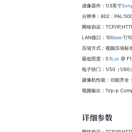
成像器件：1/3英寸
Son
分辨率：802：PAL:50
网络协议：TCP/IP,HTTP,
LAN接口：10
Base-
T/1
压缩方式：视频压缩标准：H
最低照度：0.1
Lux
 @ F1
电子快门：1/50（1/60）
摄像机性能：功能齐全：心
视频输出：1Vp-p Compos
详细参数
网络协议：TCP/IP,HTTP,