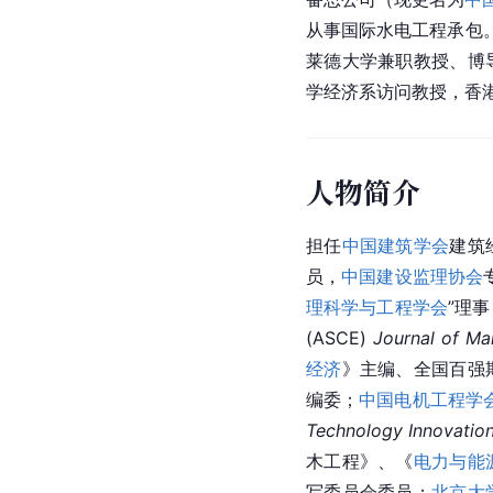
从事国际水电工程承包。
莱德
大学兼职教授、博
学经济系访问教授，香
人物简介
担任
中国建筑学会
建筑
员，
中国建设监理协会
理科学与工程学会
”理事
(ASCE) 
Journal of 
Ma
经济
》主编、全国百强
编委；
中国电机工程学
Technology Innovation
木工程》、《
电力与能
写委员会委员；
北京大