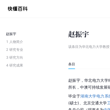
赵振宇
赵振宇
1
人物简介
该条目为
华北电力大学教授
2
研究专业
3
研究方向
条目
4
研究成果
赵振宇，
华北电力大学
所长，中澳可持续发展
毕业于
湖南大学
电力系
(硕士)、北京交通大学
备总公司（现更名为
中