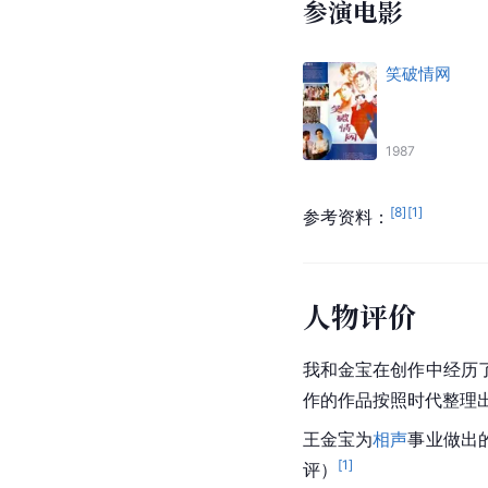
参演电影
笑破情网
1987
[
8
]
[
1
]
参考资料：
人物评价
我和金宝在创作中经历
作的作品按照时代整理
王金宝为
相声
事业做出
[
1
]
评）