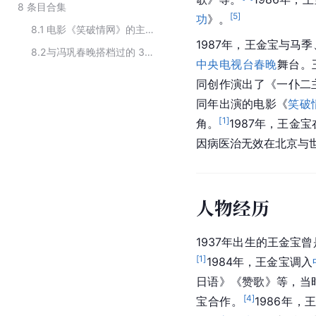
8
条目合集
[
5
]
功
》。
8.1
电影《笑破情网》的主要演员
1987年，王金宝与马季
8.2
与冯巩春晚搭档过的 35 位明星
中央电视台
春晚
舞台。
同创作演出了《
一仆二
同年出演的电影《
笑破
[
1
]
角。
1987年，王金宝
因病医治无效在北京与世
人物经历
1937年出生的王金宝
[
1
]
1984年，王金宝调入
日语》《赞歌》等，当
[
4
]
宝合作。
1986年，