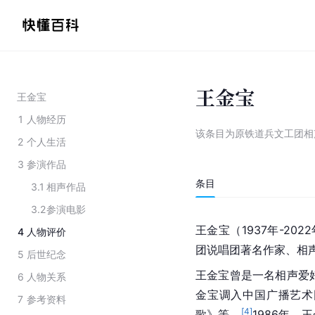
王金宝
王金宝
1
人物经历
该条目为
原铁道兵文工团相
2
个人生活
3
参演作品
条目
3.1
相声作品
3.2
参演电影
王金宝（1937年-2
4
人物评价
团说唱团著名作家、相
5
后世纪念
王金宝曾是一名相声爱
6
人物关系
金宝调入中国广播艺术
7
参考资料
[
4
]
歌》等。
1986年，