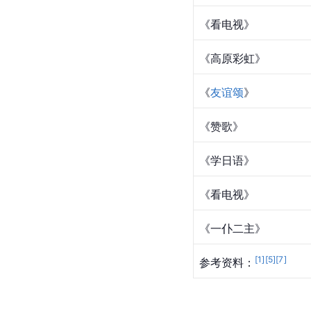
《看电视》
《高原彩虹》
《
友谊颂
》
《赞歌》
《学日语》
《看电视》
《
一仆二主
》
[
1
]
[
5
]
[
7
]
参考资料：