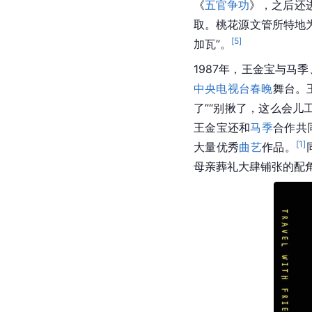
《
五官争功
》，之后还
取。桃花源文管所特地
[
5
]
加瓦”。
1987年，王金宝与马
中央电视台
春晚
舞台。
了”“别揪了，这么会儿
王金宝还和
马季
合作共
[
1
]
大量优秀
曲艺
作品。
母亲葬礼大肆铺张的配