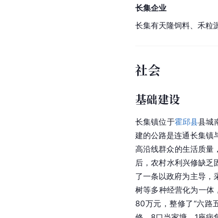
长集企业
长集有天隆饲料、禾粒
社会
基础建设
长集镇位于
霍邱县
县城
建的公路是连通长集镇
高沿线群众的生活质量
后，农村水利兴修缺乏
了一条以政府为主导，
树等多种经营化为一体
80万元，整修了“六路
修，8口当家塘、1座病