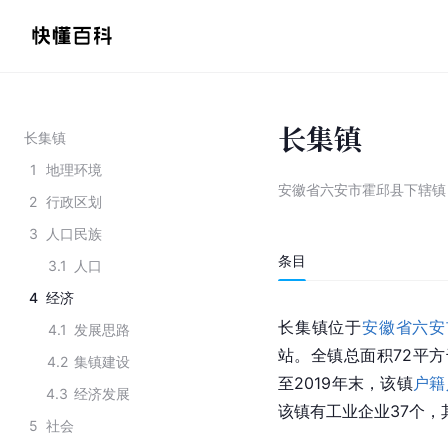
长集镇
长集镇
1
地理环境
安徽省六安市霍邱县下辖镇
2
行政区划
3
人口民族
条目
3.1
人口
4
经济
长集镇位于
安徽省六安
4.1
发展思路
站。全镇总面积72平
4.2
集镇建设
至2019年末，该镇
户籍
4.3
经济发展
该镇有工业企业37个，
5
社会