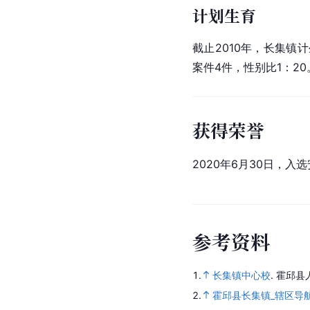
计划生育
截止2010年，长集镇计
案件4件，性别比1：20
获得荣誉
2020年6月30日，入选
参
考
资
料
1.
长集镇中心校
.
霍邱县
2.
霍邱县长集镇_辖区导