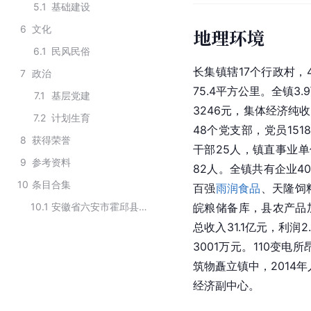
5.1
基础建设
6
文化
地理环境
6.1
民风民俗
长集镇辖17个行政村，
7
政治
75.4平方公里。全镇3
7.1
基层党建
3246元，集体经济纯
7.2
计划生育
48个党支部，党员15
8
获得荣誉
干部25人，镇直事业单
9
参考资料
82人。全镇共有企业4
10
条目合集
百强
雨润食品
、天隆饲
10.1
安徽省六安市霍邱县行政区划
皖粮储备库，县农产品加
总收入31.1亿元，利润
3001万元。110变电
筑物矗立镇中，2014
经济副中心。