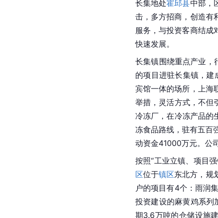
长集地处
霍邱县
中部，
击，多方招商，创造有
服务，与投资客商结成
快速发展。
长集镇围绕重点产业，
的项目进驻长集镇，建
宾馆一体的场所，上海
举措，灵活方式，不但
冷冻厂，在冷冻产品的
冻食品路线，驻有五百
动资金41000万元。公
按照“工业立镇、项目
区
位于
镇区
东北方，规划
户的项目有4个：
雨润
投资建设的
麻黄
鸡系列
期3.6万吨的仓储设施