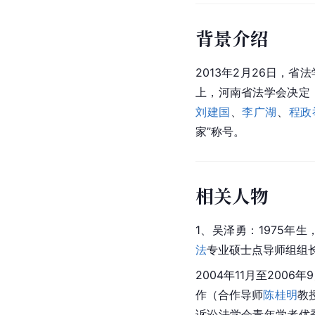
背景介绍
2013年2月26日，
上，河南省法学会决定
刘建国
、
李广湖
、
程政
家”称号。
相关人物
1、吴泽勇：1975年
法
专业硕士点导师组组
2004年11月至2006年
作（合作导师
陈桂明
教
诉讼法学会青年学者优