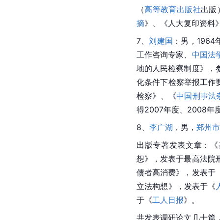
（
高等教育出版社
出版
摘
》、《人大复印资料
7、
刘建国
：男，196
工作咨询专家、
中国法
地的人民检察制度》，
化条件下检察举报工作要
检察》、《
中国刑事法
得2007年度、2008年
8、
李广湖
，男，
郑州市
出版专著发表文章：《
想》，发表于最高法院
债者高消费》，发表于
立法构想》，发表于《
于《
工人日报
》。
共发表调研论文几十篇