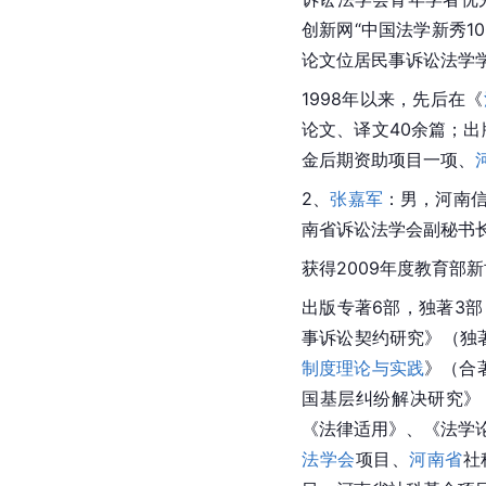
创新网“中国法学新秀10
论文位居民事诉讼法学
1998年以来，先后在《
论文、译文40余篇；出
金后期资助项目一项、
2、
张嘉军
：男，
河南
南省诉讼法学会副秘书
获得2009年度教育
出版专著6部，独著3
事诉讼契约研究》（独著
制度理论与实践
》（合
国基层纠纷解决研究》
《法律适用》、《
法学
法学会
项目、
河南省
社