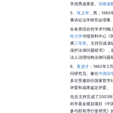
学优秀成果奖、
河南省
5、
张义华
，男，1965
事诉讼法学研究会理事
在各类综合性学术刊物
民大学
书报资料中心《
果
三等奖
。主持完成省
保护法律问题研究》，获
法人治理结构法律问题研
6、
黄进才
：1962年
问研究员。兼任
中国法
多次受邀担任国家哲学
评委和成果鉴定评委。
先后主持完成了2003
科学基金规划项目《中国
参与权有序行使研究》