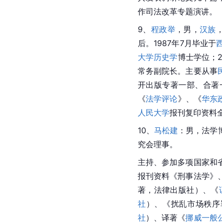
作司法改革专题演讲。
9、
程政举
，男，
汉族
后。1987年7月毕业于
大学
历史学
博士学位；2
常务副院长。主要从事
开出版专著一部、合著
《
法学评论
》、《
华东
人民大学
报刊复印资料
10、
马松建
：男，法学
究会理事。
主持、参加多项国家和
报刊资料《刑事法学》
著，法律出版社）、《
社
）、《扰乱市场秩序
社
）、译著《
挪威一般