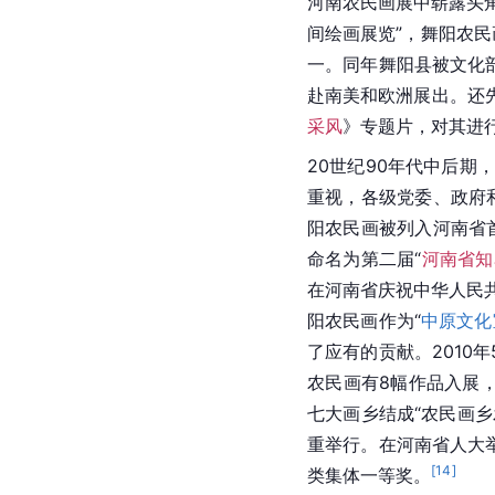
河南农民画展中崭露头角
间绘画展览”，舞阳农民
一。同年舞阳县被文化
赴南美和欧洲展出。还
采风
》专题片，对其进
20世纪90年代中后
重视，各级党委、政府
阳农民画被列入河南省首
命名为第二届“
河南省知
在河南省庆祝中华人民共
阳农民画作为“
中原文化
了应有的贡献。2010年
农民画有8幅作品入展，
七大画乡结成“农民画
重举行。在河南省人大
[
14
]
类集体一等奖。