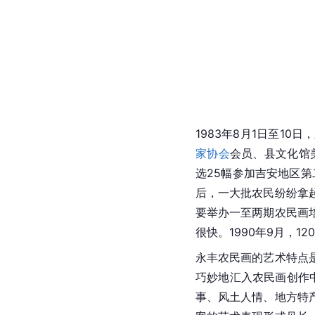
1983年8月1日至10日，
家协会
会员、县文化馆
选25幅参加
吉安地区
第
后，一大批农民纷纷拿
要举办一至两期农民画
很快。1990年9月，
永丰农民画的艺术特点
巧妙地汇入农民画创作
事、风土人情、地方特