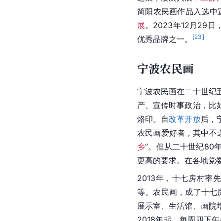
简阳农民画作品入选中
展
。2023年12月29日
[
23
]
优秀品牌之一。
宁波农民画
宁波农民画在二十世纪
产、宣传时事政治，比
烙印。自
改革开放
后，
农民画爱好者，其中不
乡
”。但从二十世纪8
更高的要求。在各地党
2013年，十七房村
等。农民画，成了十七房
展示室、生活馆、画院
2018年起，每周四下