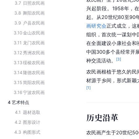
3.7
日照农民画
兴起阶段。1958年，在
3.8
舞阳农民画
起。从20世纪80至9
3.9
户县农民画
画研究会
正式成立，这
3.10
金山农民画
组织，首次统一谋划中
3.11
龙门农民画
在全面建设
小康社会
和
中国
300多个县经常开
3.12
秀洲农民画
[
3
]
种交流活动。
3.13
绥棱农民画
农民画根植于悠久的民
3.14
隆德农民画
材源于乡间，形式新颖
3.15
简阳农民画
[
1
]
3.16
宁波农民画
4
艺术特点
4.1
题材选取
历史沿革
4.2
图形设计
4.3
构图形式
农民画产生于20世纪5