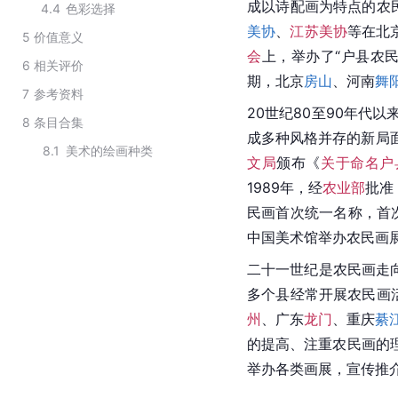
成以诗配画为特点的农
4.4
色彩选择
美协
、
江苏美协
等在北京
5
价值意义
会
上，举办了“户县农
6
相关评价
期，北京
房山
、河南
舞
7
参考资料
20世纪80至90年代
8
条目合集
成多种风格并存的新局面。
8.1
美术的绘画种类
文局
颁布《
关于命名户
1989年，经
农业部
批准
民画首次统一名称，首
中国美术馆举办农民画
二十一世纪是农民画走
多个县经常开展农民画
州
、广东
龙门
、重庆
綦
的提高、注重农民画的
举办各类画展，宣传推介