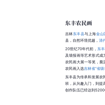
东丰农民画
吉林
东丰县
与上海
金山
县，自然环境优越，
清
20世纪70年代初，
东丰
及墙报画等艺术形式成
农民画大展一等奖，奠定
农民画入选
吉林省“省级
东丰县为传承和发展农
班，从兴趣入门，到提
创作队伍已经达到520