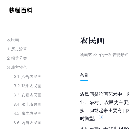
农民画
农民画
1
历史沿革
绘画艺术中的一种表现形式
2
相关分类
3
地方特色
条目
3.1
六合农民画
3.2
邳州农民画
农民画是绘画艺术中一
3.3
安塞农民画
业、农村、农民为主要
3.4
永丰农民画
多，归纳起来主要有四
3.5
东丰农民画
[
3
]
时尚型。
3.6
内黄农民画
农民画产生于20世纪5