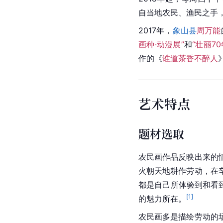
自当地农民、渔民之手
2017年，
象山县
周万能
画种·动漫展”
和
“壮丽7
作的《
谁道茶香不醉人
艺术特点
题材选取
农民画作品反映出来的
火朝天地耕作劳动，在
都是自己所体验到和看
[
1
]
的魅力所在。
农民画多是描绘劳动的