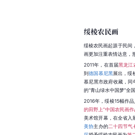
绥棱农民画
绥棱
农民画起源于民间
画更加注重表情达意，
2011年，在首届
黑龙江
到
德国
慕尼黑
展出，绥
慕尼黑市政府收藏，同
的“青山绿水
中国梦
”全
2016年，绥棱15幅作
的田野上”中国农民画作
美术馆开幕，在全省入
美协
主办的
二十四节气
厅
授予绥棱农民画为
第