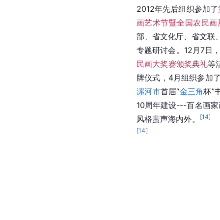
2012年先后组织参加了
画艺术节暨全国农民画
部、省文化厅、省文联
专题研讨会。12月7日
民画大奖赛颁奖典礼
等
牌仪式，4月组织参加了
漯河市
首届“
金三角
杯”
10周年建设---百名画
[
14
]
风格蜚声海内外。
 
[
14
]