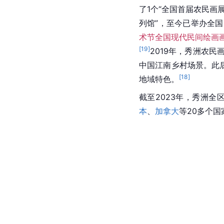
了1个“全国首届农民画展
列馆”，至今已举办全国
术节全国现代民间绘画
[
19
]
2019年，秀洲农民画
中国江南乡村场景。此后
[
18
]
地域特色。
截至2023年，
秀洲
全区
本
、
加拿大
等20多个国