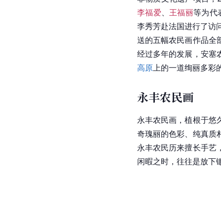
李福爱
、
王福丽
等为代
李秀芳
赴法国进行了访
送的五幅农民画作品全
经过多年的发展，安塞
高原
上的一道绚丽多彩
永丰农民画
永丰农民画，植根于悠
奇瑰丽的色彩、纯真质
永丰农民历来擅长手艺
闲暇之时，往往是放下