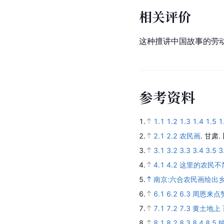
相关评价
这种擅讲中国故事的劳
参
考
资
料
1.
1.1
1.2
1.3
1.4
1.5
1
2.
2.1
2.2
农民画
.
甘肃.
3.
3.1
3.2
3.3
3.4
3.5
3
4.
4.1
4.2
这里的农民不
5.
南京:六合农民画绘出
6.
6.1
6.2
6.3
周恩来点
7.
7.1
7.2
7.3
黄土地上 
8.
8.1
8.2
8.3
8.4
8.5