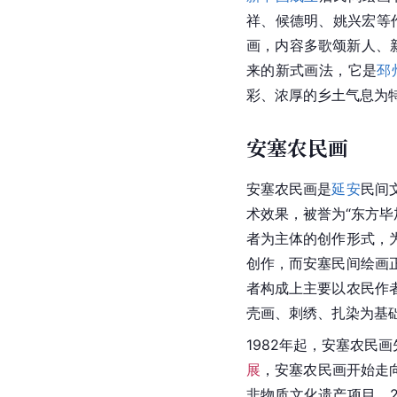
祥、候德明、姚兴宏等作
画，内容多歌颂新人、新
来的新式画法，它是
邳
彩、浓厚的乡土气息为
安塞农民画
安塞
农民画是
延安
民间
术效果，被誉为“东方
毕
者为主体的创作形式，
创作，而安塞民间绘画
者构成上主要以农民作
壳画、
刺绣
、扎染为基
1982年起，安塞农民
展
，安塞农民画开始走向
非物质文化遗产
项目，