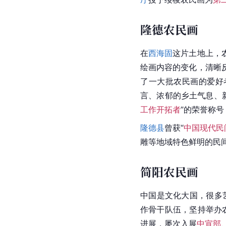
隆德农民画
在
西海固
这片土地上，
绘画内容的变化，清晰
了一大批农民画的爱好
言
、浓郁的乡土气息、
工作开拓者
”的荣誉称
隆德县
曾获“
中国现代民
雕
等地域特色鲜明的民
简阳农民画
中国
是文化大国，很多
作骨干队伍，坚持举办
进展，屡次入展
中宣部