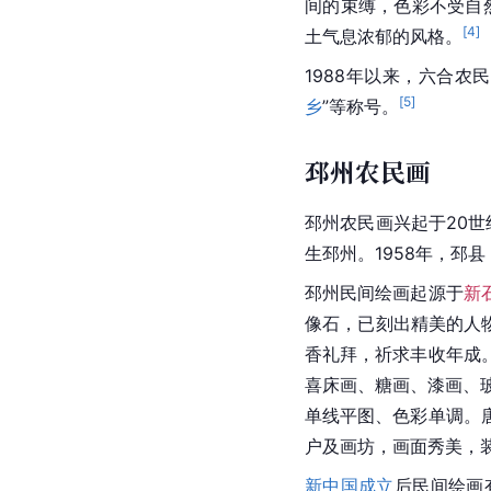
间的束缚，色彩不受自
[
4
]
土气息浓郁的风格。
1988年以来，六合
[
5
]
乡
”等称号。
邳州农民画
邳州
农民画兴起于20世
生邳州。1958年，邳
邳州民间绘画起源于
新
像石，已刻出精美的人
香礼拜，祈求丰收年成
喜床画、
糖画
、
漆画
、
单线平图、色彩单调。
户及画坊，画面秀美，
新中国成立
后民间绘画