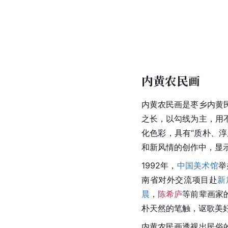
内黄农民画
内黄农民画是枣乡内黄
之长，以勾线为主，用
化色彩，具有“质朴、
和新风情的创作中，显
1992年，
中国美术馆
举
南省对外交流项目赴
新
晨
，
陈希庐
等前辈画家
朴天然的笔触，讴歌美
内黄农民画透视出民俗