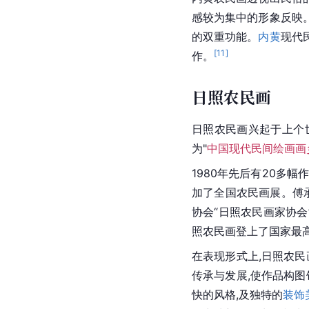
感较为集中的形象反映
的双重功能。
内黄
现代
[
11
]
作。
日照农民画
日照
农民画兴起于上个
为"
中国现代民间绘画画
1980年先后有20多幅
加了全国农民画展。傅
协会“日照农民画家协会
照农民画登上了国家最
在表现形式上,日照农民
传承与发展,使作品构
快的风格,及独特的
装饰