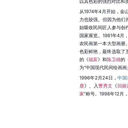
以其色彩的强烈对比和
从1974年4月开始，
力也较强。但因为他们
始吸收民间匠人参与创作
国家展览。1981年4月
农民画第一本大型画册。1
色彩鲜艳，最终选取了
的《
福富
》和
陈卫雄
的
为“
中国
现代民间绘画画
1996年2月24日，
中国
鹿
》、入
曹秀文
《
回娘
家
”称号。1998年12