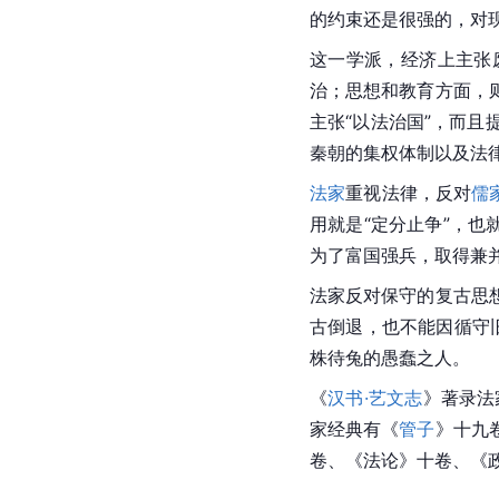
的约束还是很强的，对
这一学派，经济上主张
治；思想和教育方面，
主张“以法治国”，而
秦朝的集权体制以及法
法家
重视法律，反对
儒
用就是“定分止争”，
为了富国强兵，取得兼
法家
反对保守的复古思
古倒退，也不能因循守旧
株待兔的愚蠢之人。
《
汉书·艺文志
》著录法
家经典有《
管子
》十九
卷、《法论》十卷、《