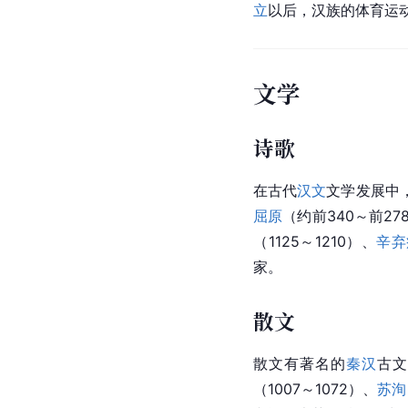
立
以后，汉族的体育运
文学
诗歌
在古代
汉文
文学发展中
屈原
（约前340～前27
（1125～1210）、
辛弃
家。
散文
散文有著名的
秦汉
古
（1007～1072）、
苏洵