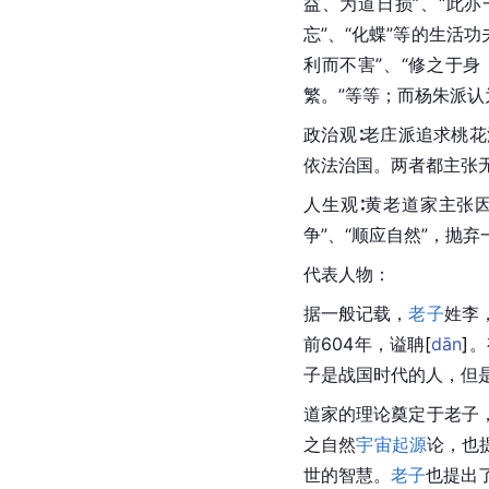
益、为道日损”、“此亦
忘”、“化蝶”等的生活
利而不害”、“修之于身
繁。”等等；而杨朱派
政治观∶老庄派追求桃花
依法治国。两者都主张
人生观∶黄老道家主张
争”、“顺应自然”，抛
代表人物：
据一般记载，
老子
姓李
前604年，谥
聃
[
dān
]
。
子是战国时代的人，但
道家
的理论奠定于老子
之自然
宇宙起源
论，也
世的智慧。
老子
也提出