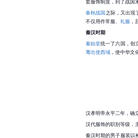
套服饰制度，到了战国
春秋战国
之际，又出现
不仅用作
常服
、
礼服
，
秦汉
时期
秦始皇
统一了六国，创
骞出使西域
，使
中华文
汉孝明帝永平二年，确
汉代服饰的职别等级，
秦汉时期的男子服装以