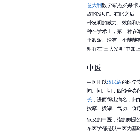
意大利
数学家杰罗姆·卡
敌的发明”。在此之后，
种发明的威力、效能和
种在学术上，第二种在
个教派、没有一个赫赫
即有在“三大发明”中加
中医
中医即以
汉民族
的医学
闻、问、切，四诊合参
长
，进而得出病名，归
按摩、拔罐、
气功
、食
狭义的中医，指的则是汉
东医学都是以中医为基