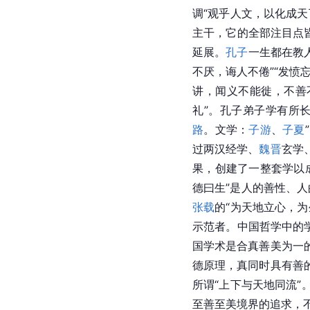
调“观乎人文，以化成
主干，它的全部注目点
延展。
孔子
一生都在教
不厌，诲人不倦”“发愤
讲，闻义不能徙，不善
礼”。孔子弟子学有所长
路
。文学：
子游
、
子夏
过两汉经学、
魏晋
玄学
果，创建了一整套学以
德曰生”是人的善性、人
张载
的“为天地立心，
示范者。
中国哲学
中的
国学术是合真善美为一
德原理，真同时具有善
所谓“上下与天地同流
至善至美境界的追求，