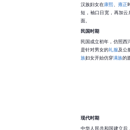
汉族妇女在
康熙
、
雍正
短，袖口日宽，再加
云
面。
民国时期
民国成立初年，仿照西
是针对男女的
礼服
及
公
族
妇女开始仿穿
满族
的
现代时期
中华人民共和国建立后