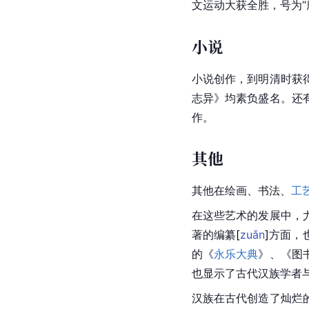
文运动大获全胜，号为“
小说
小说创作，到明清时获
志异
》均素负盛名。还
作。
其他
其他在绘画、书法、
工
在这些艺术的发展中，
著的编
纂
[
zuǎn
]
方面，
的《
永乐大典
》、《图
也显示了古代汉族学者
汉族在古代创造了灿烂