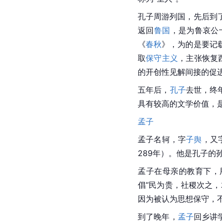
孔子周游列国，先后到
返回
鲁国
，是为鲁哀公
《
春秋
》，为的是要记
取
保守主义
，主张恢复
的开创性见解间接的促
五年后，
孔子
去世，终
具有较高的文学价值，
孟子
孟子
名轲，字
子舆
，又
289年）。他是孔子的
孟子在母亲的教育下，
倡“民为贵，社稷次之
因为被认为思想保守，
到了晚年，
孟子
回乡讲