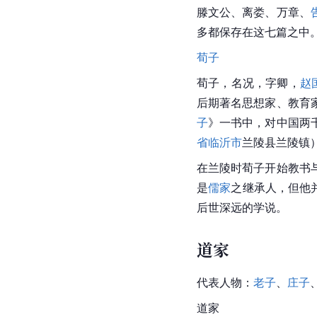
滕文公
、离娄、万章、
多都保存在这七篇之中
荀子
荀子，名况，字卿，
赵
后期著名思想家、
教育
子
》一书中，对
中国
两
省临沂市
兰陵县
兰陵镇
在兰陵时荀子开始教书
是
儒家
之继承人，但他
后世深远的学说。
道家
代表人物：
老子
、
庄子
道家