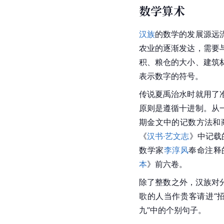
数学算术
汉族
的数学的发展源远
农业的逐渐发达，需要
积、粮仓的大小、
建筑
表示数字的符号。
传说
夏禹
治水时就用了
原则是遵循
十进制
。从
期金文中的记数方法和
《
汉书·艺文志
》中记载
数学家
李淳风
奉命注释的
本
》前六卷。
除了整数之外，汉族对
歌的人当作贵客请进“
九”中的个别句子。