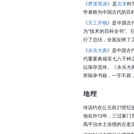
《
梦溪笔谈
》是
北宋
科
学者称为中国古代的百
《
天工开物
》是中国古
为“技术的
百科全书
”。
行了总结，全面反映了
《
永乐大典
》是中国古
代重要典籍至七八千种
以保存流传。《永乐大
所辑录书籍，一字不易
地理
传说约在公元前21世纪
他在外13年，三过家
禹
平治水土业绩的古老