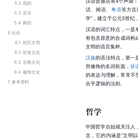
汉语普通话有4个声调：
5.2
戏剧
话、闽语、
粤语
等方言
5.3
音乐
学”，建立于公元5世纪
5.4
舞蹈
汉语的词汇特点，一是
6
社会
有包含原意的合成词构
6.1
姓氏文明
文明的语言集粹。
6.2
饮食文化
汉族
的语法特点，第一
6.3
宗教文化
所修饰的名词前面，
状
6.4
服饰文化
的表达与理解，常常不
7
参考资料
合乎逻辑的法则。
哲学
中国哲学
自始就关注人
念，它的内涵是“文明