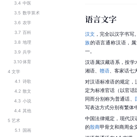
3.4
中医
3.5
数学算术
语言文字
3.6
农学
3.7
百科
汉文
，完全以汉字书写
3.8
地理
族
的语言通称汉语，属
一。
3.9
兵学
3.10
体育
汉语属汉藏语系，按学
湘语、
赣语
、客家话七
4
文学
4.1
诗歌
对汉语标准语的规定，
定为标准官话（以官话
4.2
散文
同而分别称为
普通话
、
4.3
小说
写
表达方式
分别有繁体
4.4
其他
中国法律规定，现代汉
5
艺术
的
殷商
甲骨文
和商周
金
5.1
国画