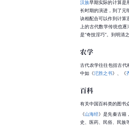
汉族
早期实际的计算是
长时期的演进，到了元
诀相配合可以作到计算
上的古代数学传统也逐
是“奇技淫巧”。到明清
农学
古代
农学
往往包括古代
中如《
汜胜之书
》、《
百科
有关中国百科类的图书
《
山海经
》是
先秦
古籍
史、医药、民俗、民族