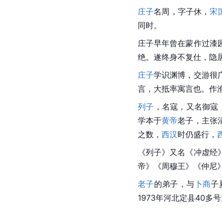
庄子
名周，字子休，
宋
同时。
庄子早年曾在蒙作过
漆
绝。遂终身不复仕，隐
庄子
学识渊博，交游很
言，大抵率寓言也。作
列子
，名寇，又名
御寇
学本于
黄帝
老子
，主张
之数，
西汉
时仍盛行，
《列子》又名《
冲虚经
帝》《周穆王》《仲尼
老子
的弟子，与
卜商
子
1973年河北定县40多号