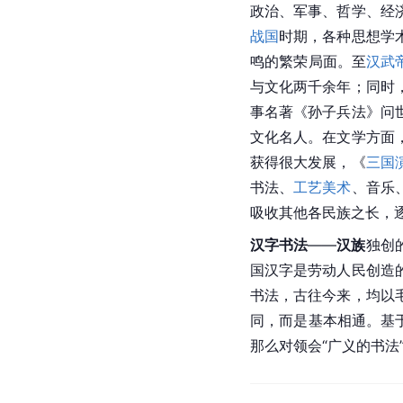
政治、军事、哲学、经
战国
时期，各种思想学
鸣的繁荣局面。至
汉武
与文化两千余年；同时
事名著《
孙子兵法
》问
文化名人。在文学方面
获得很大发展，《
三国
书法、
工艺美术
、音乐
吸收其他各民族之长，
汉字书法
——
汉族
独创
国汉字是劳动人民创造
书法，古往今来，均以
同，而是基本相通。基
那么对领会“广义的书法