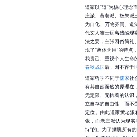
道家以“道”为核心理念
庄派、黄老派、杨朱派
为自化、万物齐同、道
代文人雅士远离残酷现
法之要，主张因俗简礼
现了“离体为用”的特
我贵己、重视个人生命
春秋战国
后，因不容于
道家哲学不同于
儒家
社
有其自然而然的原理在
无定限
、无执着的认识
立自存的自由性，而不
定位。由此
道家
黄老派
张，而老庄派认为现实
恃”的。为了摆脱所有的