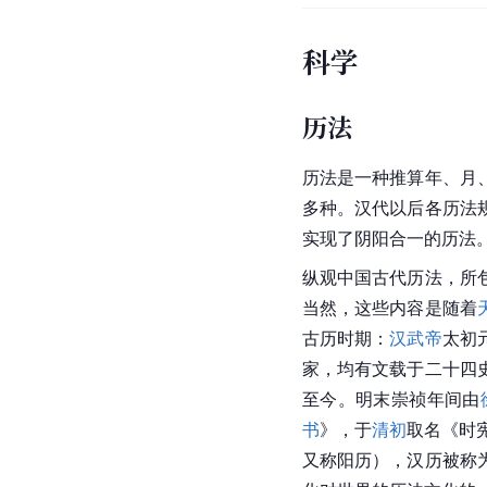
科学
历法
历法是一种推算年、月
多种。
汉代
以后各历法
实现了阴阳合一的历法
纵观中国古代历法，所
当然，这些内容是随着
古历时期：
汉武帝
太初
家，均有文载于二十四
至今。明末
崇祯
年间由
书
》，于
清初
取名《时
又称阳历），汉历被称