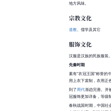
地方风味。
宗教文化
道教
、儒学及其它
服饰文化
汉服
是
汉族
的民族服装
先秦
时期
素有“衣冠王国”称誉的
用上衣下裳制，衣用正
到了
周代
渐趋完善。并
冠服饰更加详备，
等级
春秋战国时期，中国社