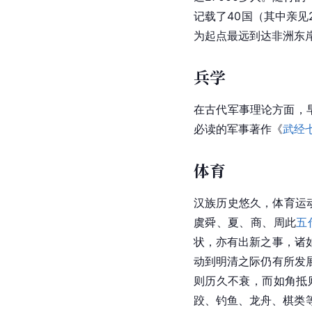
记载了40国（其中亲见
为起点最远到达
非洲
东
兵学
在古代军事理论方面，
必读的军事著作《
武经
体育
汉族历史悠久，体育运
虞舜、夏、商、周此
五
状，亦有出新之事，诸
动到明清之际仍有所发
则历久不衰，而如角抵
跤、钓鱼、龙舟、
棋类