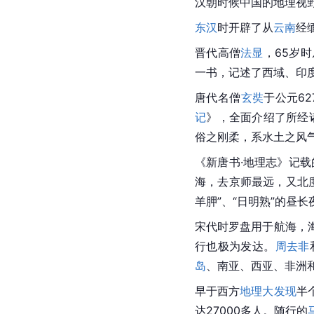
汉朝
时候中国的地理视
东汉
时开辟了从
云南
经
晋代
高僧
法显
，65岁时
一书，记述了
西域
、印
唐代
名僧
玄奘
于公元6
记
》，全面介绍了所经
俗之刚柔，系水土之风气
《新唐书·地理志》记载
海，去京师最远，又北
羊胛”、“日明熟”的昼
宋代时
罗盘
用于航海，
行也极为发达。
周去非
岛
、南亚、西亚、
非洲
早于西方
地理大发现
半
达27000多人。随行的