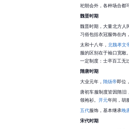
祀朝会外，各种场合都
魏晋
时期
魏晋时期，大量北方人
习俗包括衣冠服饰在内
太和十八年，
北魏孝文
服
的区别在于袖口宽敞
一定制度：士卒百工无
隋唐时期
大业元年，
隋炀帝
即位
唐初车服制度皆因隋旧
领袍
衫。
开元
年间，胡
五代
服饰，基本继承
晚
宋代时期