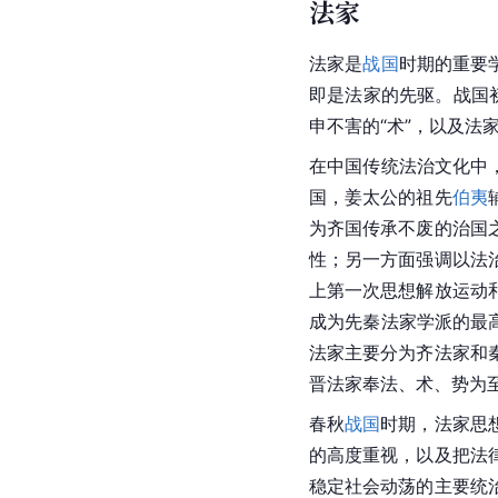
法家
法家
是
战国
时期的重要
即是法家的先驱。战国
申不害的“术”，以及法
在中国传统法治文化中
国，姜太公的祖先
伯夷
为齐国传承不废的治国
性；另一方面强调以法
上第一次思想解放运动
成为
先秦
法家学派的最
法家主要分为齐法家和
晋法家奉法、术、势为
春秋
战国
时期，法家思
的高度重视，以及把法
稳定社会动荡的主要统