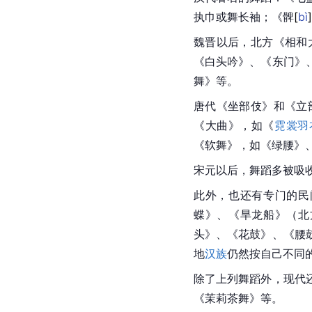
执巾或舞长袖；《
髀
[
bì
]
魏晋
以后，北方《相和
《
白头吟
》、《东门》
舞》等。
唐代
《坐部伎》和《立
《大曲》，如《
霓裳羽
《软舞》，如《绿腰》
宋元以后，舞蹈多被吸
此外，也还有专门的民
蝶》、《旱龙船》（北
头》、《花鼓》、《腰
地
汉族
仍然按自己不同
除了上列舞蹈外，现代
《茉莉茶舞》等。