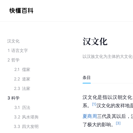
汉文化
汉文化
1
语言文字
以汉族文化为主体的大文化
2
哲学
2.1
儒家
条目
2.2
道家
2.3
法家
汉文化是指以汉朝文化
3
科学
[
1
]
系。
汉文化的发祥地
3.1
历法
夏商周
三代及其以后，
3.2
风水堪舆
[
3
]
了极大的影响。
3.3
四大发明