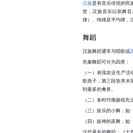
汉族
是有音乐传统的民
世
，汉族音乐以歌舞音
律）、
纯律
及平均律，
舞蹈
汉族舞蹈通常与唱歌或
先秦
舞蹈可分为四类：
（一）表现农业生产活
歌燕子，第三段歌草木
到最多的禽兽。
（二）各时代颂扬祖先
（三）娱乐的
小舞
，如
（四）娱神的巫舞，如
汉代
著名的舞蹈：《七