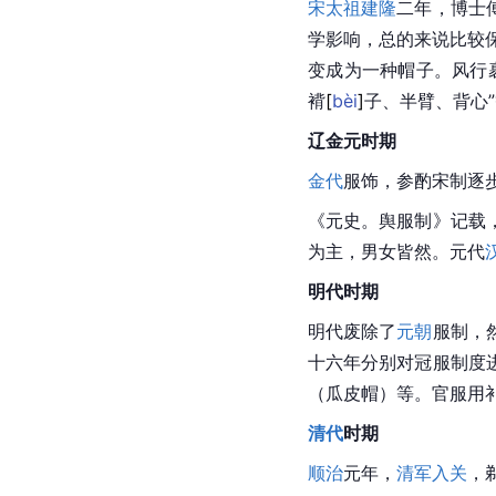
宋太祖
建隆
二年，博士
学影响，总的来说比较
变成为一种帽子。风行
褙
[
bèi
]
子、半臂、背心
辽金元时期
金代
服饰，参酌宋制逐
《元史。舆服制》记载
为主，男女皆然。元代
明代时期
明代废除了
元朝
服制，
十六年分别对冠服制度
（瓜皮帽）等。官服用
清代
时期
顺治
元年，
清军入关
，