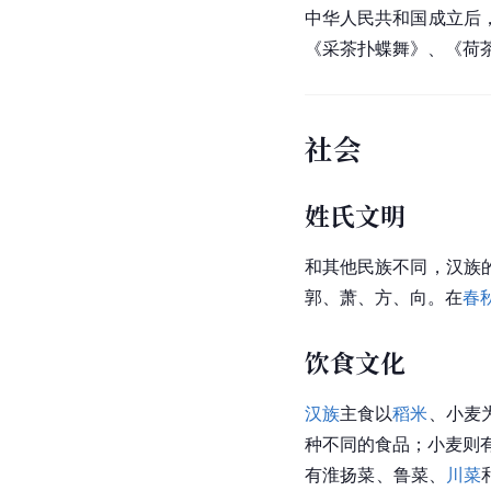
中华人民共和国成立后
《采茶扑蝶舞》、《荷
社会
姓氏文明
和其他民族不同，汉族
郭、萧、方、向。在
春
饮食文化
汉族
主食以
稻米
、小麦
种不同的食品；小麦则
有淮扬菜、鲁菜、
川菜