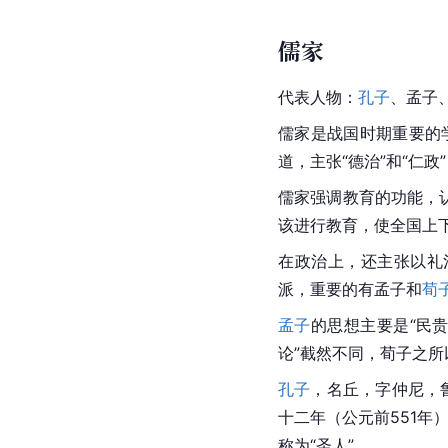
儒家
代表人物：
孔子
、孟子
儒家
是战国时期重要的
道，主张“德治”和“
仁政
儒家强调教育的功能，
该进行教育，使全国上
在政治上，还主张以礼
派，重要的有
孟子
和
荀
孟子
的思想主要是“民贵
论
”截然不同，荀子之
孔子
，名丘，字
仲尼
，
十二年（公元前551年
称为“圣人”。