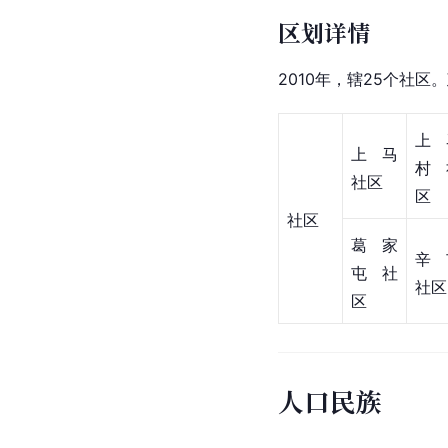
区划详情
2010年，辖25个社区
上
上马
村
社区
区
社区
葛家
辛
屯社
社区
区
人口民族