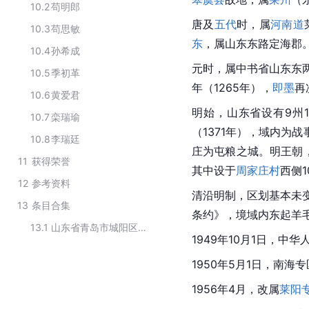
10.2
苟明郎
唐及
五代
时，属
河南道
10.3
苟思敏
东
，属
山东东路
定海郡
10.4
孙希成
元时，属中书省山东东
10.5
季初革
年（1265年），
即墨
再
10.6
黄爱君
明始，
山东省
设有9州
10.7
栾瑞瑜
（1371年），域内
10.8
李瑞廷
庄为屯粮之城。
明王朝
11
获得荣誉
其中设于
周家庄村
西侧
12
参考资料
清沿明制，区划基本未
13
条目合集
条约》，境域内东起羊
13.1
山东省青岛市城阳区行政区划
1949年10月1日，
1950年5月1日，南海
1956年4月，改属
莱阳