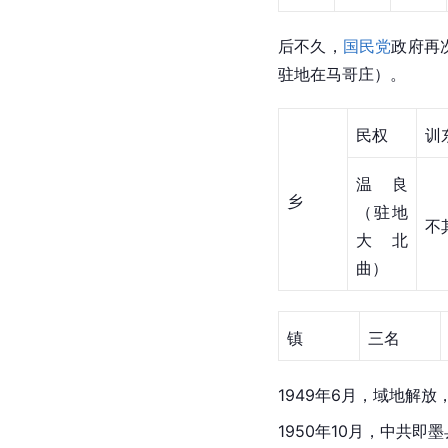
后不久，
国民党
政府再
驻地在马哥庄）。
民权
训
温良
乡
（驻地
不
大北
曲）
镇
三名
1949年6月，域地解
1950年10月，中共