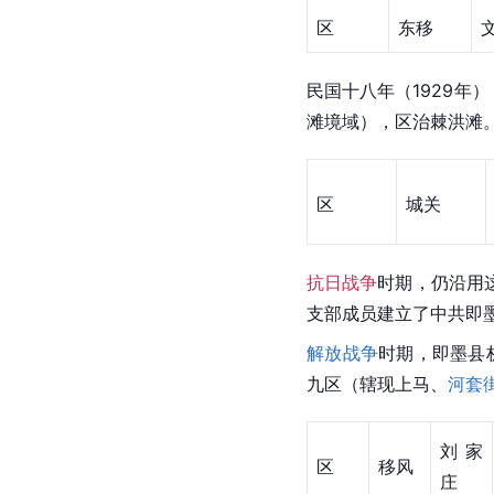
区
东移
民国十八年（1929年
滩境域），区治棘洪滩
区
城关
抗日战争
时期，仍沿用这
支部成员建立了中共即
解放战争
时期，即墨县
九区（辖现上马、
河套
刘家
区
移风
庄