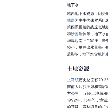
地下水
域内地下水资源，因受
地层
为中生代侏罗系纪
第四系覆盖的残丘低地
和
沙姜
岩体等，地下水
华埠起南下兰家庄、辛
较小，单井出水量每小
质影响，
地下水
含
氟
[
fú
土地资源
上马镇
历史总面积79.
南前大片沙汪滩和苟家
方公里，
丘陵
土地面积
1992年，15年间，境域
的开辟，育林项目的扩大，