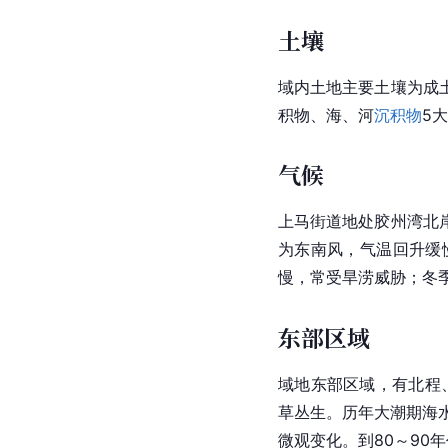
土壤
域内土地主要土壤为成
积物、海、河
沉积物
5
气候
上马街道地处胶州湾北
为东南风，气温回升缓
慢，常受旱涝威胁；冬
东部区域
域地东部区域，有北程
草丛生。历年大潮期
海
微观
变化。到80～9