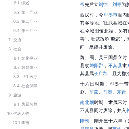
6.1
综述
帝
先后立
刘彻
、
刘寄
为
6.2
第一产业
西汉时，今
即墨市
境内
6.3
第二产业
其乡等地。壮武县城在
6.4
第三产业
在今
城阳镇
北端，另有
善”，壮武改称“晓武”，
7
交通
间，皋虞县废除。
8
社会
魏、蜀、吴
三国鼎立
时
8.1
文化事业
县隶
城阳郡
，
不其县
隶
8.2
教育事业
其县属
长广郡
，且为
郡
8.3
卫生医疗
十六国时期，
即墨
一带
8.4
社会保障
赵、
前燕
、
前秦
、
东晋
9
旅游
南北朝
时期，隶属宋时
9.1
风景名胜
不其县同时废除，并入
10
代表人物
隋朝
，隋开皇十六年（
10.1
李吉
皋虞县
故地，属
莱州
（