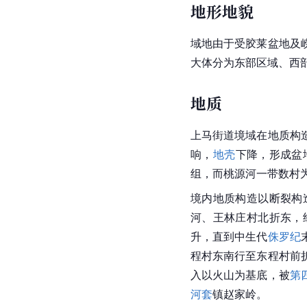
地形地貌
域地由于受胶莱盆地及
大体分为东部区域、西
地质
上马街道境域在地质构
响，
地壳
下降，形成盆
组，而桃源河一带数村
境内地质构造以断裂构
河、王林庄村北折东，
升，直到中生代
侏罗纪
程村东南行至东程村前
入以火山为基底，被
第
河套
镇赵家岭。