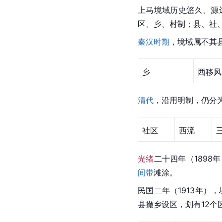
上马境域历史悠久、源
区、乡、村制；县、社
秦汉时期
，境域属
不其
乡
西移风
清代
，沿用明制，仍分为
社区
西流
光绪
二十四年（1898
间带
滩涂。
民国二年（1913年）
县撤乡设区，划有12个