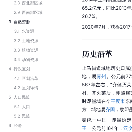
2.8
西北部区域
65.2亿元，同比2013
2.9
西南部区域
26.7%。
3
自然资源
2020年7月，获得201
3.1
水资源
3.2
土地资源
3.3
植物资源
历史沿革
3.4
动物资源
上马街道域地历史归属
4
行政区划
地，属
青州
。公元前7
4.1
区划沿革
567年左右，“齐侯灭
4.2
区划详情
村。齐灭莱后，即墨属
5
人口民族
时即墨城在今
平度市
东
5.1
人口
方，域地属
齐国
，隶即
5.2
民族
秦统一
中国
，即墨始定
6
经济
王
；公元前164年，
汉