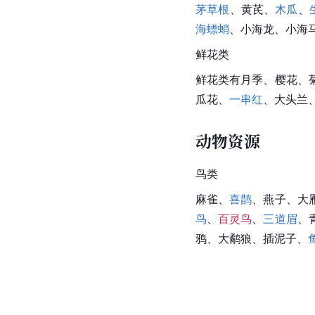
茅草根
、黄
芪
、
木瓜
、
海螵蛸
、
小海龙
、小海
鲜花类
鲜花类有月季、樱花、
瓜花
、
一串红
、大头兰
动物资源
鸟类
麻雀、
喜鹊
、燕子、
大
鸟
、
百灵鸟
、
三道眉
、
鸦、大鹬狼、插泥子、