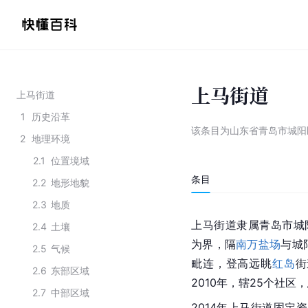
上马街道
上马街道
1
历史沿革
该条目为
山东省青岛市城阳
2
地理环境
2.1
位置境域
条目
2.2
地形地貌
2.3
地质
上马街道隶属
青岛市城
2.4
土壤
为界，隔
南万盐场
与
城
2.5
气候
毗连，登高远眺
红岛
街
2.6
东部区域
2010年，辖25个社区，
2.7
中部区域
2014年上马街道
固定资