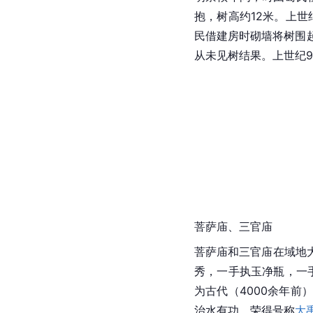
抱，
树高
约12米。上
民借建房时砌墙将树围
从未见树结果。上世纪
菩萨庙、三官庙
菩萨庙和三官庙在域地
秀，一手执玉净瓶，一
为古代（4000余年
治水有功，荣得号称
大