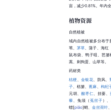
亩，减少0.81%。年内
植物资源
自然
植被
域内自然植被多分布于
苇、
茅草
、蒲子、海红
鼠布袋、鸭子咀、芭篓
蒿、剌狗蛋、山草等。
药材类
桔梗
、
金银花
、防风、
子
、栝篓、
蓖麻
、
枸杞
元胡
、
酸枣仁
、挂蒌、
藜
、兔须（
菟丝子
）、
螵
[
piāo
]
蛸
、
金丝荷叶