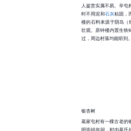
人鉴赏实属不易。辛屯村
时不用泥和
石灰
粘固，
楼的石料来源于阴岛（
壮观。原钟楼内置
生铁
过，周边村落均能听到。
银杏树
葛家屯村有一棵古老的
明崇
祯
年间，时由葛氏