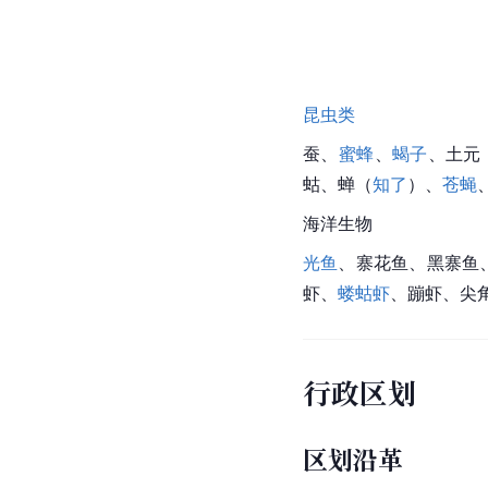
昆虫类
蚕、
蜜蜂
、
蝎子
、土元
蛄
、蝉（
知了
）、
苍蝇
海洋生物
光鱼
、寨花鱼、黑寨鱼
虾、
蝼蛄虾
、蹦虾、尖
行政区划
区划沿革