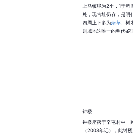
上马镇境为2个，1于程
处，现古址仍存，是明
四周上下多为
杂草
、树
则域地这唯一的明代鉴
钟楼
钟楼座落于辛屯村中，
（2003年记），此钟