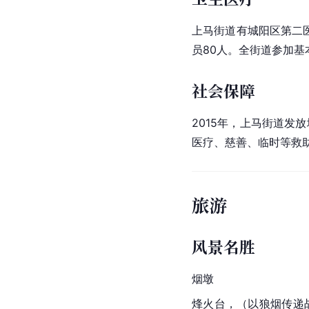
上马街道有
城阳区
第二
员80人。全街道参加基
社会保障
2015年，上马街道发
医疗、慈善、临时等救助
旅游
风景名胜
烟墩
烽
火台，（以狼烟传递