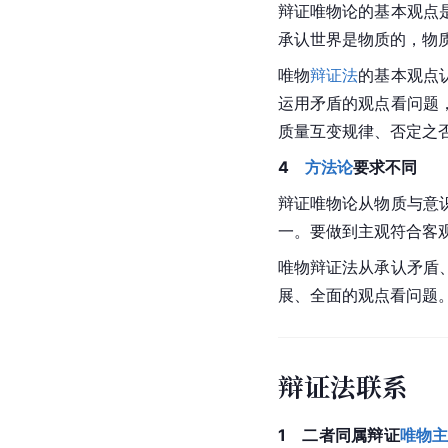
辩证唯物论的基本观点
承认世界是物质的，物
唯物
辩证法
的基本观点
运用矛盾的观点看问题
质量互变规律、否定之
4　
方法论
要求不同
辩证唯物论从物质与意
一。要做到主观符合客
唯物辩证法从承认矛盾
展、全面的观点看问题
辩证法联系
1　二者同属辩证
唯物