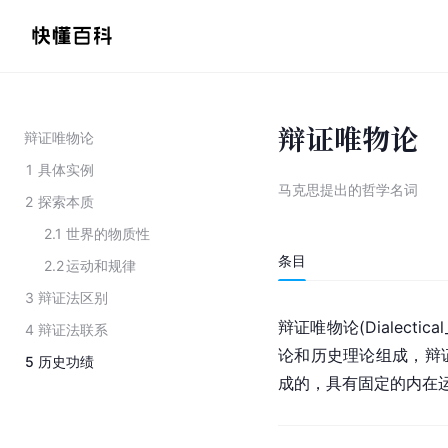
辩证唯物论
辩证唯物论
1
具体实例
马克思提出的哲学名词
2
探索本质
2.1
世界的物质性
条目
2.2
运动和规律
3
辩证法区别
辩证唯物论(Dialectic
4
辩证法联系
论和历史理论组成，辩
5
历史功绩
成的，具有固定的内在