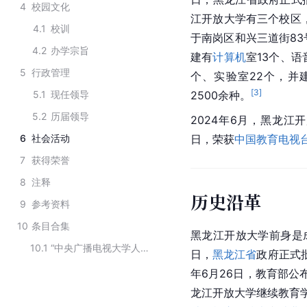
4
校园文化
江开放大学有三个校区
4.1
校训
于南岗区和兴三道街83
4.2
办学宗旨
建有
计算机
室13个、语
5
行政管理
个、实验室22个，并
[
3
]
5.1
现任领导
2500余种。
5.2
历届领导
2024年6月，黑龙江
6
社会活动
日，荣获
中国教育电视
7
获得荣誉
8
注释
历史沿革
9
参考资料
10
条目合集
黑龙江开放大学前身是成
10.1
“中央广播电视大学人才培养模式改革和开放教育试点”项目中期评估合格的学校（东北三省）
日，
黑龙江省
政府正式
年6月26日，教育部公
龙江开放大学继续教育