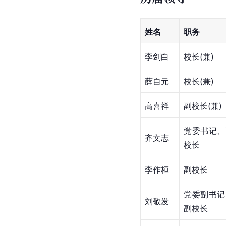
姓名
职务
李剑白
校长(兼)
薛自元
校长(兼)
高喜祥
副校长(兼)
党委书记、
齐文志
校长
李作桓
副校长
党委副书记
刘敬发
副校长