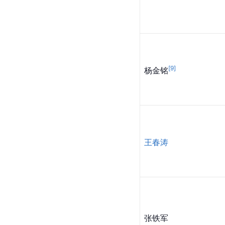
[
9
]
杨金铭
王春涛
张铁军