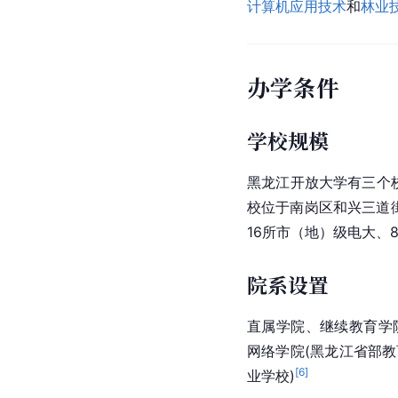
计算机应用技术
和
林业
办学条件
学校规模
黑龙江开放大学有三个
校位于南岗区和兴三道街
16所市（地）级电大、
院系设置
直属学院、继续教育学
网络学院(黑龙江省部教
[
6
]
业学校)