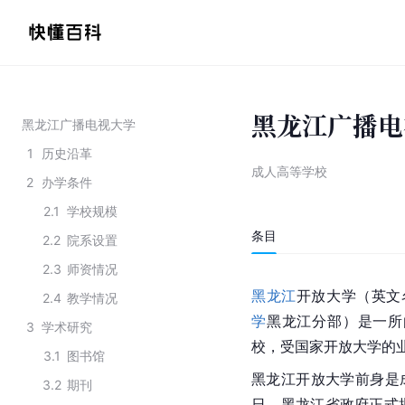
黑龙江广播电
黑龙江广播电视大学
1
历史沿革
成人高等学校
2
办学条件
2.1
学校规模
条目
2.2
院系设置
2.3
师资情况
黑龙江
开放大学（英文名：He
2.4
教学情况
学
黑龙江分部）是一所
3
学术研究
校，受国家开放大学的
3.1
图书馆
黑龙江开放大学前身是成
3.2
期刊
日，黑龙江省政府正式