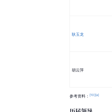
耿玉龙
胡云萍
[
10
]
[a]
参考资料：
历届领导