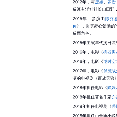
2012年，与
唐嫣
、
罗晋
反派玄洋社社长山田野，
2015年，参演由
陈乔
你
》，饰演野心勃勃的
反面角色。
2015年主演年代抗日
2016年，电影《
机器男
2016年，电影《
逆时空
2017年，电影《
伏魔战
演的电视剧《百战天狼
2018年担任电影《
降妖
2018年担任著名作家
亦
2018年担任电视剧《
强
2018年担任由金庸小