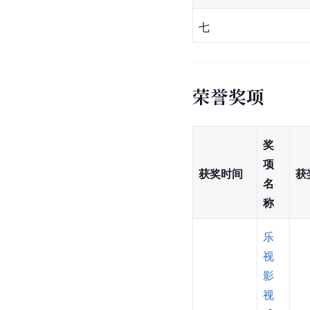
七
荣誉奖项
奖
项
获奖时间
获
名
称
乐
视
影
视