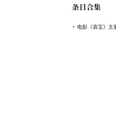
条
目
合
集
电影《喜宝》主