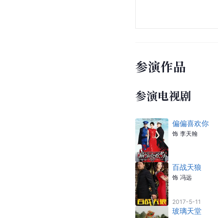
参演作品
参演电视剧
偏偏喜欢你
饰
李天翰
百战天狼
饰
冯远
2017-5-11
玻璃天堂