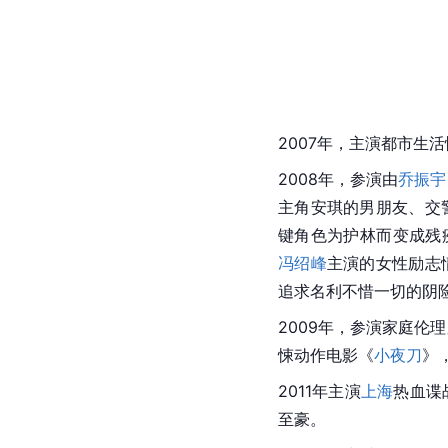
2007年，主演都市生
2008年，参演由
乔振宇
主角
安琪
的男朋友、交
键角色为护林而变成残
冯绍峰
主演的女性励志
追求名利不惜一切的阴
2009年，参演家庭伦
悚动作电影《
小夜刀
》
2011年主演
上海
热血
谍
至豪。