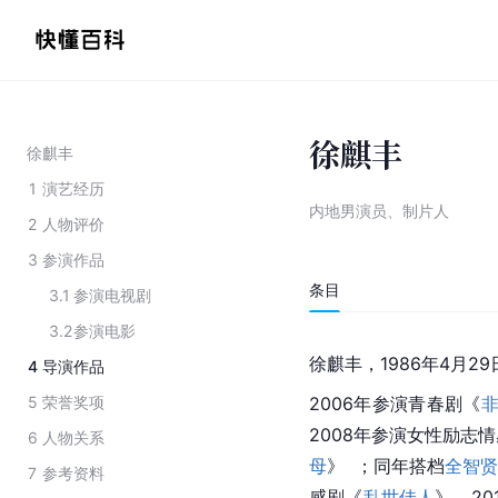
徐麒丰
徐麒丰
1
演艺经历
内地男演员、制片人
2
人物评价
3
参演作品
条目
3.1
参演电视剧
3.2
参演电影
徐麒丰，1986年4月2
4
导演作品
5
荣誉奖项
2006年参演青春剧《
2008年参演女性励志
6
人物关系
母
》  ；同年搭档
全智
7
参考资料
感剧《
乱世佳人
》。2