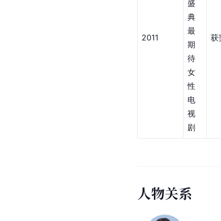
盛
典
最
2011
获
期
待
女
性
电
视
剧
人
物
关
系