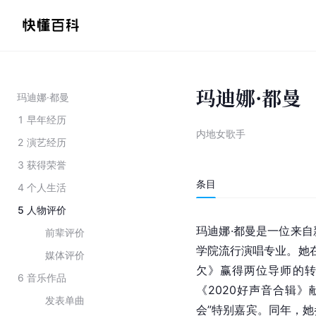
玛迪娜·都曼
玛迪娜·都曼
1
早年经历
内地女歌手
2
演艺经历
3
获得荣誉
条目
4
个人生活
5
人物评价
玛迪娜·都曼是一位来自
前辈评价
学院
流行演唱专业。她
媒体评价
欠》赢得两位导师的
6
音乐作品
《
2020好声音合辑
》献
发表单曲
会”特别嘉宾。同年，