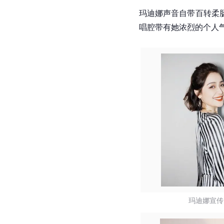
玛迪娜声音自带百转柔
唱腔带有她浓烈的个人
玛迪娜宣传