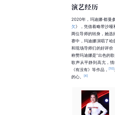
演艺经历
2020年，玛迪娜·都曼
欠
》，凭借着略带沙哑
两位导师的转身，她选
赛中，
玛迪娜
演唱了
哈
和现场导师们的好评价
称赞玛迪娜是“出色的歌
歌声从平静到高亢，情
[
10
]
《有没有》等作品，
[
4
]
的心。