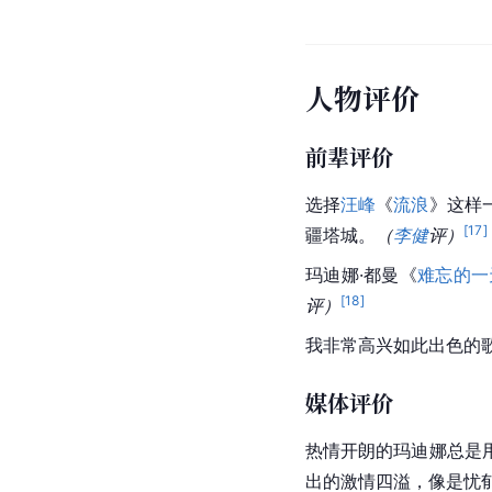
人物评价
前辈评价
选择
汪峰
《
流浪
》这样
[
17
]
疆塔城。
（
李健
评）
玛迪娜·都曼《
难忘的一
[
18
]
评）
我非常高兴如此出色的
媒体评价
热情开朗的玛迪娜总是
出的激情四溢，像是忧