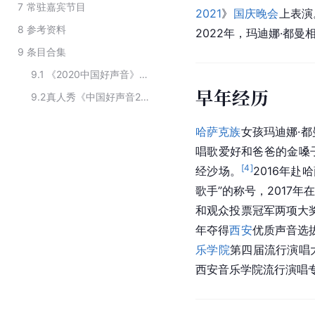
7
常驻嘉宾节目
2021
》
国庆晚会
上表演
8
参考资料
2022年，玛迪娜·都
9
条目合集
9.1
《2020中国好声音》前20强
早年经历
9.2
真人秀《中国好声音2020》李健战队学员
哈萨克族
女孩玛迪娜·
唱歌爱好和爸爸的金嗓
[
4
]
经沙场。
2016年赴
哈
歌手”的称号，2017
和观众投票冠军两项大
年夺得
西安
优质声音选拔赛
乐学院
第四届流行演唱
西安音乐学院流行演唱