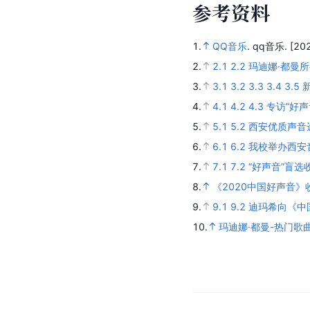
参
考
资
料
1.
QQ音乐
.
qq音乐.
[20
2.
2.1
2.2
玛迪娜·都曼所
3.
3.1
3.2
3.3
3.4
3.5
4.
4.1
4.2
4.3
专访“好声
5.
5.1
5.2
西安优质声音选拔
6.
6.1
6.2
我校举办西安
7.
7.1
7.2
“好声音”盲选
8.
《2020中国好声音
9.
9.1
9.2
迪玛希向《中
10.
玛迪娜·都曼-热门歌