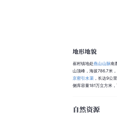
地形地貌
崔村镇地处
燕山山脉
南
山顶峰，海拔786.7
京密引水渠
，长达9公里
侧库容量181万立方米
自然资源