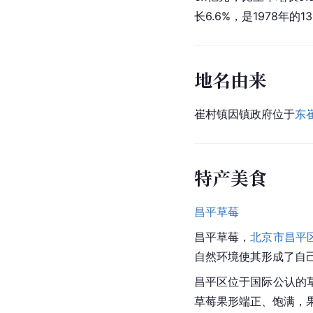
长6.6%，是1978年的1
地名由来
崔村镇因镇政府位于
东
特产美食
昌平草莓
昌平草莓
，
北京市昌平
自然环境使其形成了自
昌平区
位于国际公认的
草莓果形端正、饱满，