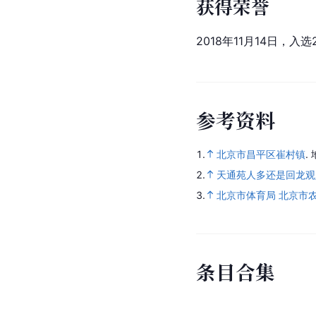
获得荣誉
2018年11月14日，
参
考
资
料
1.
北京市昌平区崔村镇
.
2.
天通苑人多还是回龙观
3.
北京市体育局 北京市
条
目
合
集