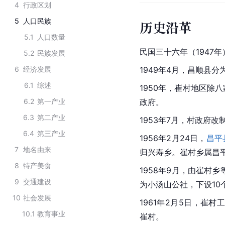
4
行政区划
5
人口民族
历史沿革
5.1
人口数量
民国三十六年（1947
5.2
民族发展
6
经济发展
1949年4月，昌顺县分
6.1
综述
1950年，崔村地区除
6.2
第一产业
政府。
6.3
第二产业
1953年7月，村政府改
6.4
第三产业
1956年2月24日，
昌平
7
地名由来
归兴寿乡。崔村乡属昌
8
特产美食
1958年9月，由崔村
9
交通建设
为小汤山公社，下设10
10
社会发展
1961年2月5日，崔
10.1
教育事业
崔村。