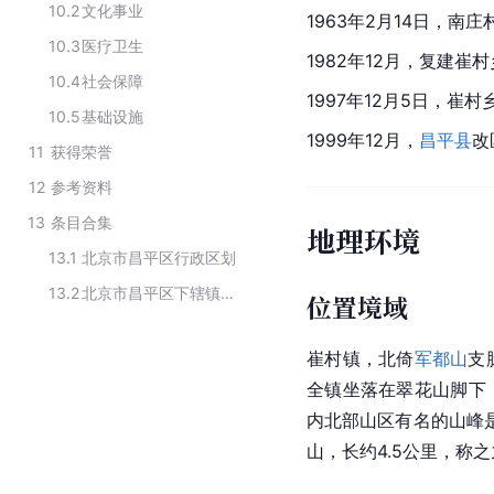
10.2
文化事业
1963年2月14日，
10.3
医疗卫生
1982年12月，复建崔
10.4
社会保障
1997年12月5日，崔
10.5
基础设施
1999年12月，
昌平县
改
11
获得荣誉
12
参考资料
13
条目合集
地理环境
13.1
北京市昌平区行政区划
13.2
北京市昌平区下辖镇行政区划
位置境域
崔村镇，北倚
军都山
支
全镇坐落在翠花山脚下
内北部山区有名的山峰
山，长约4.5公里，称