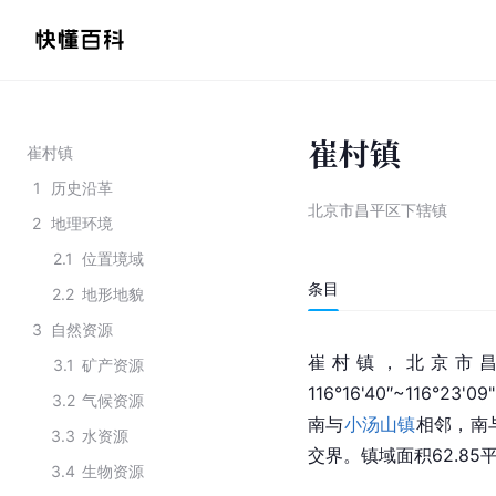
崔村镇
崔村镇
1
历史沿革
北京市昌平区下辖镇
2
地理环境
2.1
位置境域
条目
2.2
地形地貌
3
自然资源
崔村镇，北京市
3.1
矿产资源
116°16'40″~116°23
3.2
气候资源
南与
小汤山镇
相邻，南
3.3
水资源
交界。镇域面积62.85
3.4
生物资源