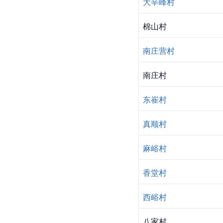
大辛峰村
棉山村
南庄营村
南庄村
东崔村
真顺村
麻峪村
香堂村
西峪村
八家村