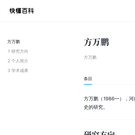
方万鹏
方万鹏
1
研究方向
方万鹏
2
个人简介
3
学术成果
条目
方万鹏（1986—），
史的研究。
研究方向