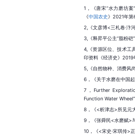
1，《唐宋“水力磨坊案
《
中国农史
》2021年第
2,《文彦博<三札卷·汴
3,《释昇平公主“脂粉
4,《资源区位、技术工
印资料《经济史》201
5,《自然物种、消费风
6，《关于水磨在中国起
7，Further Exploratio
Function Water Whee
8，《<析津志>所见
9，《张舜民<水磨赋>
10，《<宋史·宋琪传>